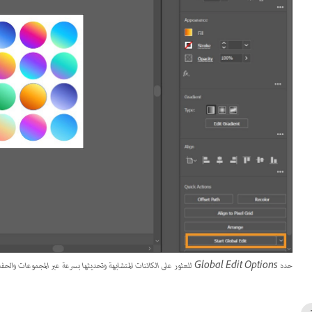
حدد Global Edit Options للعثور على الكائنات المتشابهة وتحديثها بسرعة عبر المجموعات والحفاظ على اتساق تصميمك.