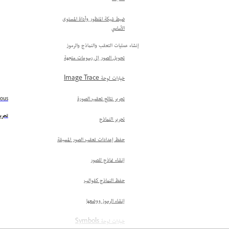
ضبط شبكة المنظور وأداة المستوى
الأساسي
إنشاء عمليات التعقب والنماذج والرموز
تحويل الصور إلى رسومات متجهة
خيارات لوحة Image Trace
تحرير نتائج تعقب الصورة
ious
تحرير
تحرير النماذج
حفظ إعدادات تعقب الصور المسبقة
إنشاء نماذج للصور
حفظ النماذج كقوالب
إنشاء الرموز ووضعها
خيارات لوحة Symbols