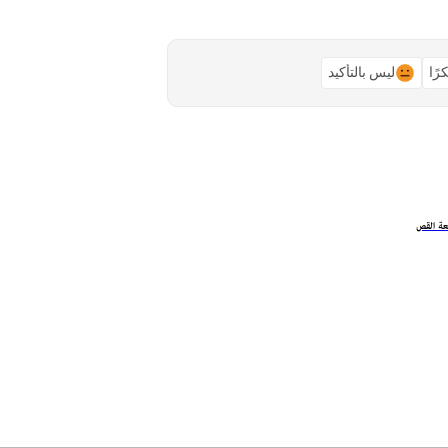
رًا
ليس بالتأكيد
عة القص