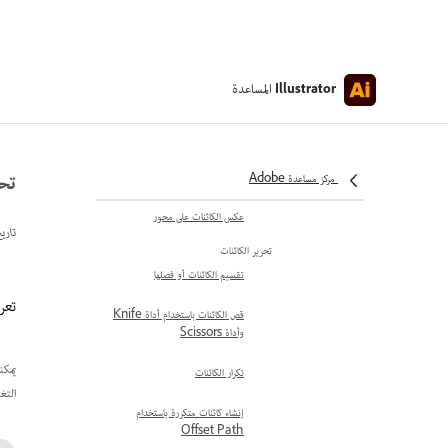
تمدد كائنات
تدوير الكائنات
المساعدة
Illustrator
تدوير عدة كائنات كلٌ على حدة
تدوير الكائنات بزوايا معينة
تحر
عكس الكائنات أو قلبها
مركز مساعدة Adobe
عكس الكائنات على محور
تاري
تحرير الكائنات
تقسيم الكائنات أو فصلها
تعرف
قص الكائنات باستخدام أداة Knife
وأداة Scissors
يمكن
تكرار الكائنات
التغ
إنشاء كائنات متكررة باستخدام
Offset Path