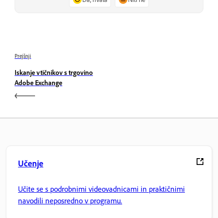
Prejšnji
Iskanje vtičnikov s trgovino
Adobe Exchange
Učenje
Učite se s podrobnimi videovadnicami in praktičnimi
navodili neposredno v programu.