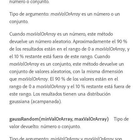
número o conjunto.
Tipo de argumento:
maxValOrArray
es un número o un
conjunto.
Cuando
maxValOrArray
es un número, este método
devuelve un número aleatorio. Aproximadamente el 90 %
de los resultados están en el rango de 0 a
maxValOrArray
, y
el 10 % restante está fuera de este rango. Cuando
maxValOrArray
es un conjunto, este método devuelve un
conjunto de valores aleatorios, con la misma dimensión
que
maxValOrArray
. El 90 % de los valores están en el
rango de 0 a
maxValOrArray
y el 10 % restante está fuera de
este rango. Los resultados tienen una distribución
gaussiana (acampanada).
gaussRandom(minValOrArray, maxValOrArray)
Tipo de
valor devuelto: número o conjunto.
Tipo de argumento:
minValOrArray
y
maxValOrArray
son