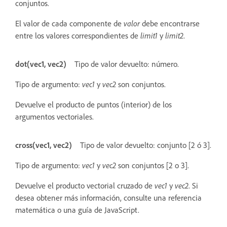
conjuntos.
El valor de cada componente de
valor
debe encontrarse
entre los valores correspondientes de
limit1
y
limit2
.
dot(vec1, vec2)
Tipo de valor devuelto: número.
Tipo de argumento:
vec1
y
vec2
son conjuntos.
Devuelve el producto de puntos (interior) de los
argumentos vectoriales.
cross(vec1, vec2)
Tipo de valor devuelto: conjunto [2 ó 3].
Tipo de argumento:
vec1
y
vec2
son conjuntos [2 o 3].
Devuelve el producto vectorial cruzado de
vec1
y
vec2
. Si
desea obtener más información, consulte una referencia
matemática o una guía de JavaScript.