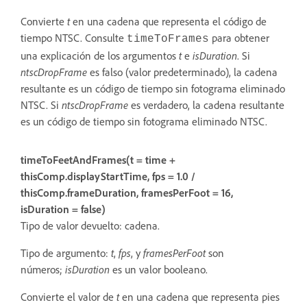
Convierte
t
en una cadena que representa el código de
tiempo NTSC. Consulte
para obtener
timeToFrames
una explicación de los argumentos
t
e
isDuration
. Si
ntscDropFrame
es falso (valor predeterminado), la cadena
resultante es un código de tiempo sin fotograma eliminado
NTSC. Si
ntscDropFrame
es verdadero, la cadena resultante
es un código de tiempo sin fotograma eliminado NTSC.
timeToFeetAndFrames(t = time +
thisComp.displayStartTime, fps = 1.0 /
thisComp.frameDuration, framesPerFoot = 16,
isDuration = false)
Tipo de valor devuelto: cadena.
Tipo de argumento:
t
,
fps
, y
framesPerFoot
son
números;
isDuration
es un valor booleano.
Convierte el valor de
t
en una cadena que representa pies