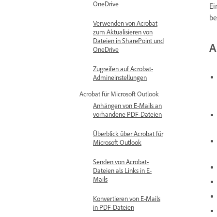
OneDrive
Ei
be
Verwenden von Acrobat
zum Aktualisieren von
Dateien in SharePoint und
A
OneDrive
Zugreifen auf Acrobat-
Admineinstellungen
Acrobat für Microsoft Outlook
Anhängen von E-Mails an
vorhandene PDF-Dateien
Überblick über Acrobat für
Microsoft Outlook
Senden von Acrobat-
Dateien als Links in E-
Mails
Konvertieren von E-Mails
in PDF-Dateien