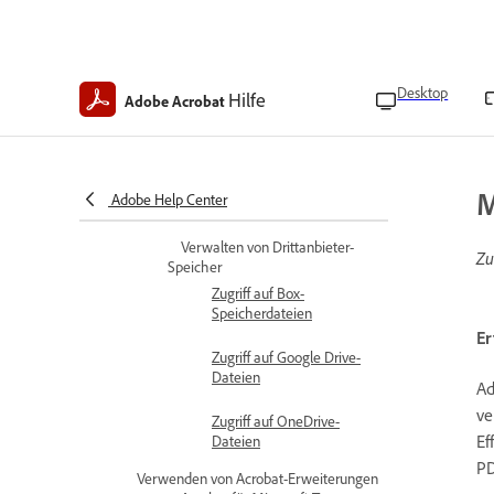
Sortieren und
Durchsuchen von Dateien
Dateien hochladen
Desktop
Hilfe
Adobe Acrobat
Anzeigen von
Vereinbarungen und
Vorlagen
M
Adobe Help Center
Dateien anzeigen
Verwalten von Drittanbieter-
Zu
Speicher
Zugriff auf Box-
Speicherdateien
Er
Zugriff auf Google Drive-
Dateien
Ad
ve
Zugriff auf OneDrive-
Ef
Dateien
PD
Verwenden von Acrobat-Erweiterungen