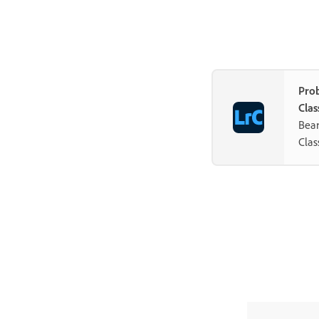
Pro
Clas
Bear
Class