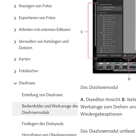
Anzeigen von Fotos
Exportieren von Fotos
Arbeiten mit externen Editoren
Verwalten von Katalogen und
Dateien
Karten
Fotobücher
Diashows
Das Diashowmodul
Erstellung von Diashows
A.
Diaeditor-Ansicht
B.
Vorl
Bedienfelder und Werkzeuge des
Werkzeuge zum Drehen und
Diashowmoduls
Wiedergabeoptionen
Festlegen des Dialayouts
Das Diashowmodul umfasst d
Hinzufügen von Überlagerungen