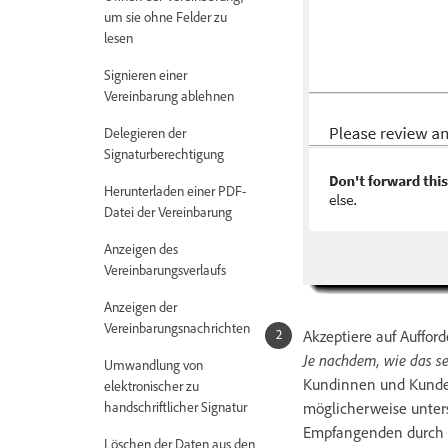
um sie ohne Felder zu
lesen
Signieren einer
Vereinbarung ablehnen
Delegieren der
Signaturberechtigung
Herunterladen einer PDF-
Datei der Vereinbarung
Anzeigen des
Vereinbarungsverlaufs
Anzeigen der
Vereinbarungsnachrichten
Akzeptiere auf Auffor
Je nachdem, wie das se
Umwandlung von
Kundinnen und Kund
elektronischer zu
handschriftlicher Signatur
möglicherweise untersc
Empfangenden durch d
Löschen der Daten aus den