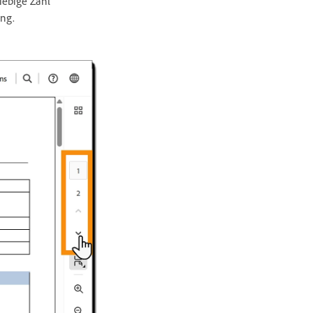
iebige Zahl
ung.