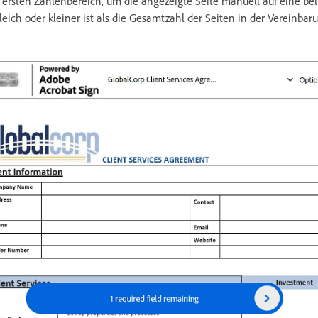
n ersten Zahlenbereich, um die angezeigte Seite manuell auf eine bel
gleich oder kleiner ist als die Gesamtzahl der Seiten in der Vereinbar