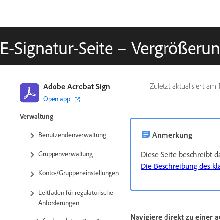
Kurzanleitung für
Administrierende
E-Signatur-Seite – Vergrößeru
Kurzanleitung für Benutzende
Video-Tutorial-Bibliothek
FAQ
Adobe Acrobat Sign
Zuletzt aktualisiert am
Enterprise-Testversion
Open app
Verwaltung
Anmerkung
Benutzendenverwaltung
Diese Seite beschreibt 
Gruppenverwaltung
Die Beschreibung des kla
Konto-/Gruppeneinstellungen
Leitfaden für regulatorische
Anforderungen
Navigiere direkt zu einer