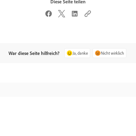
Diese Seite teilen
War diese Seite hilfreich?
Ja, danke
Nicht wirklich
ragen an die
Wenden Sie sich 
ommunity
Adobe
sten Sie Fragen und erhalten Sie
Experten stehen Ihnen bei 