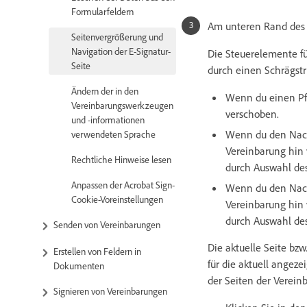
Formularfeldern
Am unteren Rand des B
Seitenvergrößerung und
Navigation der E-Signatur-
Die Steuerelemente f
Seite
durch einen Schrägst
Ändern der in den
Wenn du einen Pfe
Vereinbarungswerkzeugen
verschoben.
und -informationen
Wenn du den Nach-
verwendeten Sprache
Vereinbarung hin 
Rechtliche Hinweise lesen
durch Auswahl des
Anpassen der Acrobat Sign-
Wenn du den Nach-
Cookie-Voreinstellungen
Vereinbarung hin 
durch Auswahl des
Senden von Vereinbarungen
Die aktuelle Seite bzw
Erstellen von Feldern in
für die aktuell angeze
Dokumenten
der Seiten der Verein
Signieren von Vereinbarungen