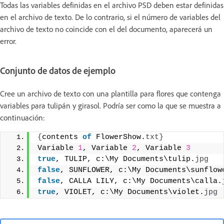
Todas las variables definidas en el archivo PSD deben estar definidas
en el archivo de texto. De lo contrario, si el número de variables del
archivo de texto no coincide con el del documento, aparecerá un
error.
Conjunto de datos de ejemplo
Cree un archivo de texto con una plantilla para flores que contenga
variables para tulipán y girasol. Podría ser como la que se muestra a
continuación:
{
contents 
of
 FlowerShow.
txt
}
Variable 
1
, Variable 
2
, Variable 
3
true
, TULIP, c:\My Documents\tulip.
jpg
false
, SUNFLOWER, c:\My Documents\sunflow
false
, CALLA LILY, c:\My Documents\calla.
true
, VIOLET, c:\My Documents\violet.
jpg