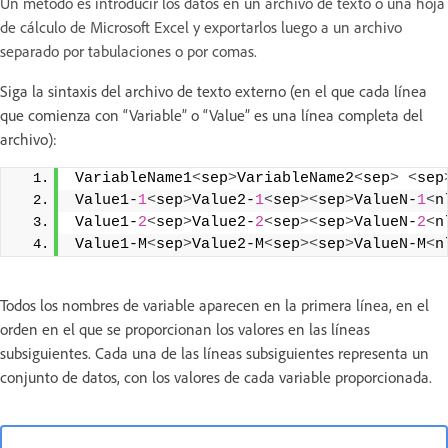
Un método es introducir los datos en un archivo de texto o una hoja
de cálculo de Microsoft Excel y exportarlos luego a un archivo
separado por tabulaciones o por comas.
Siga la sintaxis del archivo de texto externo (en el que cada línea
que comienza con “Variable” o “Value” es una línea completa del
archivo):
VariableName1
<
sep
>
VariableName2
<
sep
>
<
sep
Value1-
1
<
sep
>
Value2-
1
<
sep
><
sep
>
ValueN-
1
<
n
Value1-
2
<
sep
>
Value2-
2
<
sep
><
sep
>
ValueN-
2
<
n
Value1-M
<
sep
>
Value2-M
<
sep
><
sep
>
ValueN-M
<
n
Todos los nombres de variable aparecen en la primera línea, en el
orden en el que se proporcionan los valores en las líneas
subsiguientes. Cada una de las líneas subsiguientes representa un
conjunto de datos, con los valores de cada variable proporcionada.