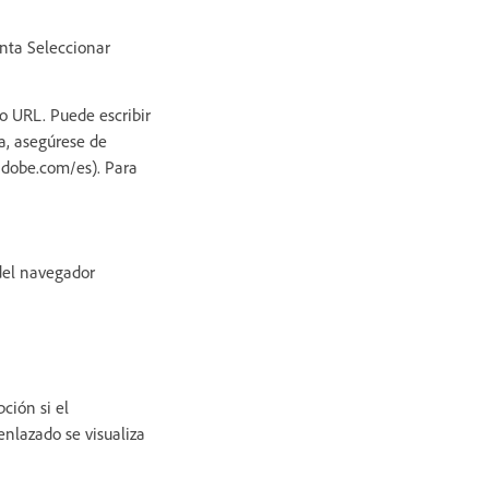
enta Seleccionar
o URL. Puede escribir
a, asegúrese de
adobe.com/es). Para
del navegador
ción si el
nlazado se visualiza