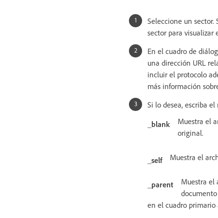
Seleccione un sector. 
sector para visualizar
En el cuadro de diálog
una dirección URL rela
incluir el protocolo 
más información sobre
Si lo desea, escriba e
Muestra el a
_blank
original.
Muestra el arc
_self
Muestra el 
_parent
documento H
en el cuadro primario 