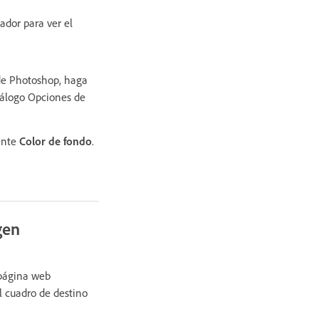
ador para ver el
 de Photoshop, haga
diálogo Opciones de
ente
Color de fondo
.
gen
 página web
l cuadro de destino