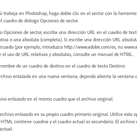
Si trabaja en Photoshop, haga doble clic en el sector con la herrami
 el cuadro de diálogo Opciones de sector.
o Opciones de sector, escriba una dirección URL en el cuadro de text
tiva o una absoluta (completa). Si escribe una dirección URL absolut
adecuado (por ejemplo, introduzca http://www.adobe.com/es, no www.
 el uso de URL relativas y absolutas, consulte un manual de HTML.
l nombre de un cuadro de destino en el cuadro de texto Destino:
rchivo enlazado en una nueva ventana, dejando abierta la ventana 
hivo enlazado en el mismo cuadro que el archivo original.
archivo enlazado en su propio cuadro primario original. Utilice esta op
TML contiene cuadros y el cuadro actual es secundario. El archivo e
actual.