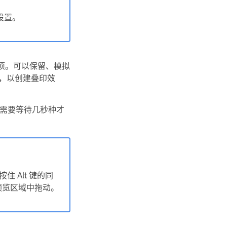
些设置。
择选项。可以保留、模拟
合，以创建叠印效
需要等待几秒种才
按住 Alt 键的同
在预览区域中拖动。