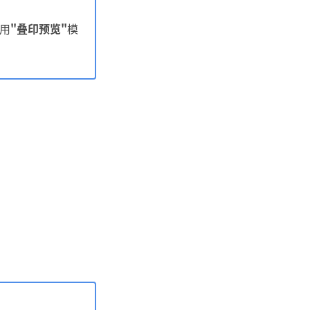
用
"叠印预览"
模