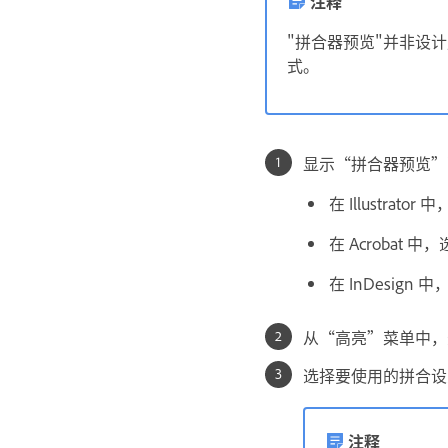
注释
"拼合器预览"并非设
式。
显示“拼合器预览”
在 Illustrator
在 Acrobat 中
在 InDesign 
从“高亮”菜单中，
选择要使用的拼合设
注释