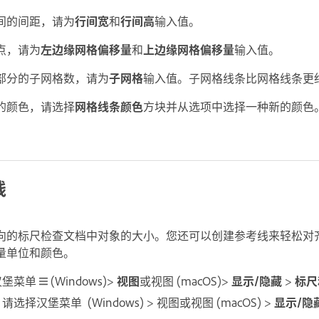
间的间距，请为
行间宽
和
行间高
输入值。
点，请为
左边缘网格偏移量
和
上边缘网格偏移量
输入值。
部分的子网格数，请为
子网格
输入值。子网格线条比网格线条更
的颜色，请选择
网格线条颜色
方块并从选项中选择一种新的颜色
线
向的标尺检查文档中对象的大小。您还可以创建参考线来轻松对
量单位和颜色。
汉堡菜单
(Windows)>
视图
或视图 (macOS)>
显示/隐藏
>
标尺
，请选择汉堡菜单
(Windows) > 视图或视图 (macOS) >
显示/隐