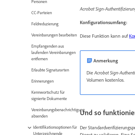
Personen
Acrobat Sign-Authentifizieru
CC-Parteien
Konfigurationsumfang:
Feldreduzierung
Vereinbarungen bearbeiten
Diese Funktion kann auf
Ko
Empfangenden aus
laufenden Vereinbarungen
entfernen
Anmerkung
Erlaubte Signaturarten
Die
Acrobat Sign-Authenti
Volumen kostenlos.
Erinnerungen
Kennwortschutz für
signierte Dokumente
Vereinbarungsbenachrichtigung
Und so funktionie
absenden
Identifikationsoptionen für
Der Standardverifizierungsp
Unterzeichnende
Dienst zu validieren. Eine S