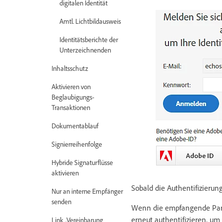
digitalen Identität
Amtl. Lichtbildausweis
Identitätsberichte der
Unterzeichnenden
Inhaltsschutz
Aktivieren von
Beglaubigungs-
Transaktionen
Dokumentablauf
Signierreihenfolge
Hybride Signaturflüsse
aktivieren
Sobald die Authentifizierun
Nur an interne Empfänger
senden
Wenn die empfangende Partei
erneut authentifizieren, um 
Link „Vereinbarung