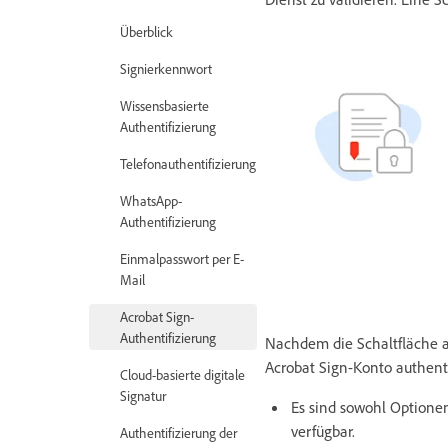
Überblick
Signierkennwort
Wissensbasierte
Authentifizierung
Telefonauthentifizierung
WhatsApp-
Authentifizierung
Einmalpasswort per E-
Mail
Acrobat Sign-
Authentifizierung
Nachdem die Schaltfläche a
Acrobat Sign-Konto authenti
Cloud-basierte digitale
Signatur
Es sind sowohl Optionen
verfügbar.
Authentifizierung der