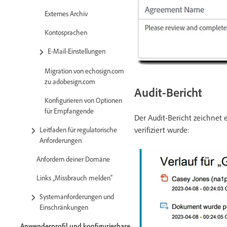
Externes Archiv
Kontosprachen
E-Mail-Einstellungen
Migration von echosign.com
zu adobesign.com
Audit-Bericht
Konfigurieren von Optionen
für Empfangende
Der Audit-Bericht zeichnet 
verifiziert wurde:
Leitfaden für regulatorische
Anforderungen
Anfordern deiner Domäne
Links „Missbrauch melden“
Systemanforderungen und
Einschränkungen
Anwenderprofil und konfigurierbare