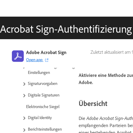
Benutzendenverwaltung
Gruppenverwaltung
Acrobat Sign-Authentifizierung
Konto-/Gruppeneinstellungen
Einstellungsübersicht
Adobe Acrobat Sign
Zuletzt aktualisiert am
Globale Einstellungen
Open app
Kontoeinrichtung / Branding-
Einstellungen
Aktiviere eine Methode z
Adobe.
Signaturvorgaben
Digitale Signaturen
Übersicht
Elektronische Siegel
Digital Identity
Die
Adobe Acrobat Sign-Authe
empfangenden Parteien beim
Berichteinstellungen
einer bestehenden Acrobat S