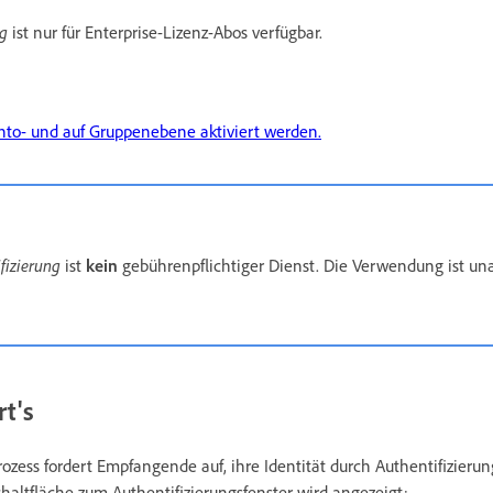
ng
ist nur für Enterprise-Lizenz-Abos verfügbar.
nto- und auf Gruppenebene aktiviert werden.
fizierung
ist
kein
gebührenpflichtiger Dienst. Die Verwendung ist u
rt's
rozess fordert Empfangende auf, ihre Identität durch Authentifizieru
chaltfläche zum Authentifizierungsfenster wird angezeigt: