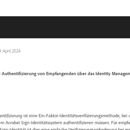
9. April 2024
ur Authentifizierung von Empfangenden über das Identity Manag
ntifizierung
ist eine Ein-Faktor-Identitätsverifizierungsmethode, bei d
 Acrobat Sign-Identitätssystem authentifizieren müssen. Für empf
ign-Identität ist dies eine einfache Verifizierungsanforderung bei e