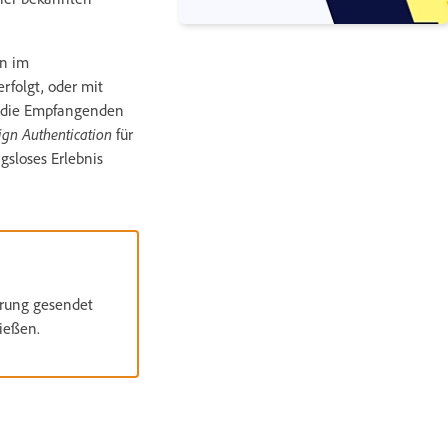
en im
rfolgt, oder mit
n die Empfangenden
ign Authentication
für
gsloses Erlebnis
arung gesendet
ießen.