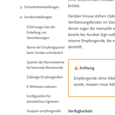
Entität.
Sicherheitseinstellungen
Darüber hinaus stehen Opti
Sendeeinstellungen
Verifizierungsfenster im Vo
Erfahrungen bei der
denen sogar die manuelle 
Erstellung von
bereits bei Acrobat Sign aut
Vereinbarungen
interne Empfangende, die ei
darstellt.
Name der Empfangspartei
beim Senden erforderlich
Sperren der Namenswerte
für bekannte Benutzende
Achtung
Zulässige Empfangsrollen
Empfangende ohne Adobe
wurde, müssen neue Adob
E-Witnesses zulassen
Konfiguration für
persönliches Signieren
Verfügbarkeit:
Gruppen empfangender