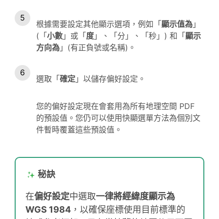
根據需要設定其他顯示選項，例如「
顯示值為
」
(「
小數
」或「
度
」、「分」、「秒」) 和「
顯示
方向為
」(有正負號或名稱)。
選取「
確定
」以儲存偏好設定。
您的偏好設定現在會套用為所有地理空間 PDF
的預設值。您仍可以使用快顯選單方法為個別文
件暫時覆蓋這些預設值。
秘訣
在
偏好設定
中選取
一律將經緯度顯示為
WGS 1984
，以確保座標使用目前標準的