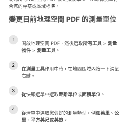
合您的專案或區域標準。
變更目前地理空間 PDF 的測量單位
開啟地理空間 PDF，然後選取
所有工具
>
測量
物件
>
測量工具
。
在
測量工具
作用中時，在地圖區域內按一下滑鼠
右鍵。
從快顯選單中選取
距離單位
或
面積單位
。
從清單中選取您偏好的測量類型，例如
英里
、
公
里
、
平方英尺
或
英畝
。