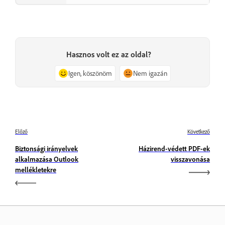
Hasznos volt ez az oldal?
Igen, köszönöm
Nem igazán
Előző
Következő
Biztonsági irányelvek
Házirend-védett PDF-ek
alkalmazása Outlook
visszavonása
mellékletekre