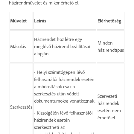
házirendművelet és mikor érhető el.
Művelet
Leírás
Elérhetőség
Házirendet hoz létre egy
Minden
Másolás
meglévő házirend beállításai
házirendtípus
alapján
• Helyi számítógépen lévő
felhasználói házirendek esetén
a módosítások csak a
szerkesztés után védett
Szervezeti
dokumentumokra vonatkoznak.
házirendek
Szerkesztés
esetén nem
• Kiszolgálón lévő felhasználói
érhető el
házirendek esetén
szerkesztheti az