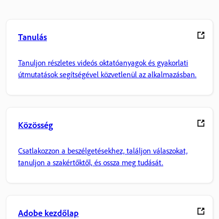
Tanulás
Tanuljon részletes videós oktatóanyagok és gyakorlati
útmutatások segítségével közvetlenül az alkalmazásban.
Közösség
Csatlakozzon a beszélgetésekhez, találjon válaszokat,
tanuljon a szakértőktől, és ossza meg tudását.
Adobe kezdőlap