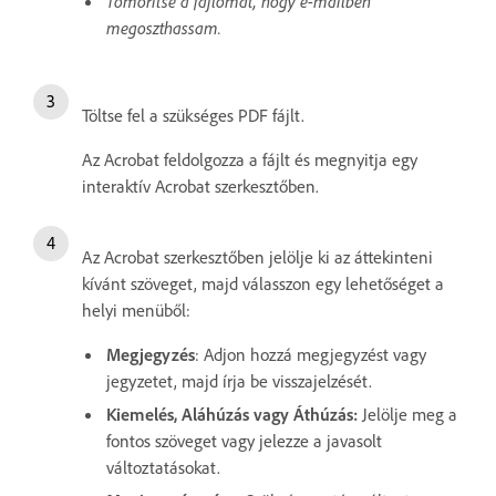
Tömörítse a fájlomat, hogy e-mailben
megoszthassam.
Töltse fel a szükséges PDF fájlt.
Az Acrobat feldolgozza a fájlt és megnyitja egy
interaktív Acrobat szerkesztőben.
Az Acrobat szerkesztőben jelölje ki az áttekinteni
kívánt szöveget, majd válasszon egy lehetőséget a
helyi menüből:
Megjegyzés
: Adjon hozzá megjegyzést vagy
jegyzetet, majd írja be visszajelzését.
Kiemelés, Aláhúzás vagy Áthúzás:
Jelölje meg a
fontos szöveget vagy jelezze a javasolt
változtatásokat.