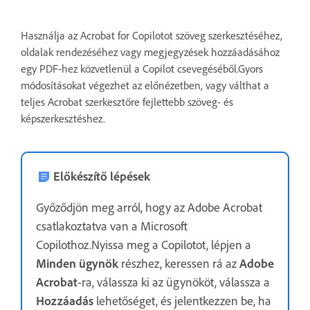
Használja az Acrobat for Copilotot szöveg szerkesztéséhez,
oldalak rendezéséhez vagy megjegyzések hozzáadásához
egy PDF-hez közvetlenül a Copilot csevegéséből.Gyors
módosításokat végezhet az előnézetben, vagy válthat a
teljes Acrobat szerkesztőre fejlettebb szöveg- és
képszerkesztéshez.
Előkészítő lépések
Győződjön meg arról, hogy az Adobe Acrobat
csatlakoztatva van a Microsoft
Copilothoz.Nyissa meg a Copilotot, lépjen a
Minden ügynök
részhez, keressen rá az
Adobe
Acrobat
-ra, válassza ki az ügynököt, válassza a
Hozzáadás
lehetőséget, és jelentkezzen be, ha