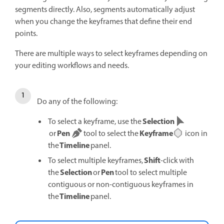
segments directly. Also, segments automatically adjust
when you change the keyframes that define their end
points.
There are multiple ways to select keyframes depending on
your editing workflows and needs.
Do any of the following:
Selection
To select a keyframe, use the
Pen
Keyframe
or
tool to select the
icon in
Timeline
the
panel.
Shift
To select multiple keyframes,
-click with
Selection
Pen
the
or
tool to select multiple
contiguous or non-contiguous keyframes in
Timeline
the
panel.