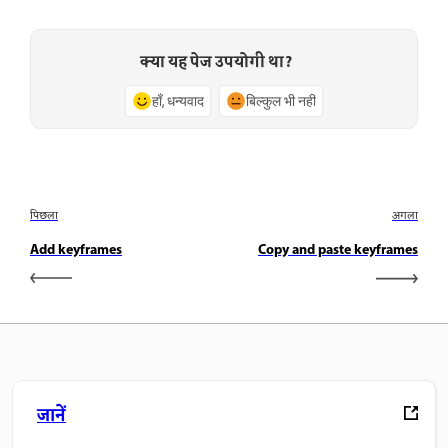
क्या यह पेज उपयोगी था?
हाँ, धन्यवाद
बिल्कुल भी नहीं
पिछला
अगला
Add keyframes
Copy and paste keyframes
जानें