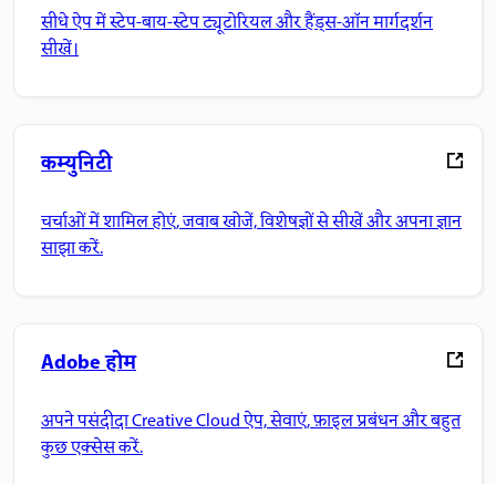
सीधे ऐप में स्टेप-बाय-स्टेप ट्यूटोरियल और हैंड्स-ऑन मार्गदर्शन
सीखें।
कम्युनिटी
चर्चाओं में शामिल होएं, जवाब खोजें, विशेषज्ञों से सीखें और अपना ज्ञान
साझा करें.
Adobe होम
अपने पसंदीदा Creative Cloud ऐप, सेवाएं, फ़ाइल प्रबंधन और बहुत
कुछ एक्सेस करें.