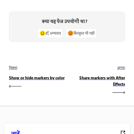
क्या यह पेज उपयोगी था?
हाँ, धन्यवाद
बिल्कुल भी नहीं
पिछला
अगला
Show or hide markers by color
Share markers with After
Effects