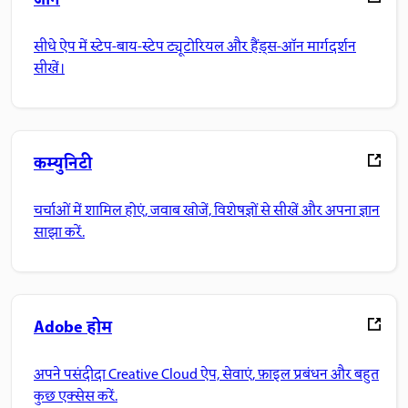
जानें
सीधे ऐप में स्टेप-बाय-स्टेप ट्यूटोरियल और हैंड्स-ऑन मार्गदर्शन
सीखें।
कम्युनिटी
चर्चाओं में शामिल होएं, जवाब खोजें, विशेषज्ञों से सीखें और अपना ज्ञान
साझा करें.
Adobe होम
अपने पसंदीदा Creative Cloud ऐप, सेवाएं, फ़ाइल प्रबंधन और बहुत
कुछ एक्सेस करें.