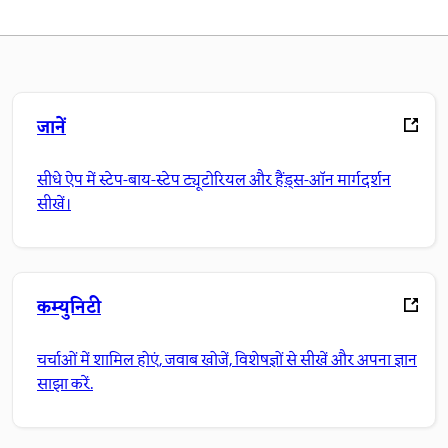
जानें
सीधे ऐप में स्टेप-बाय-स्टेप ट्यूटोरियल और हैंड्स-ऑन मार्गदर्शन
सीखें।
कम्युनिटी
चर्चाओं में शामिल होएं, जवाब खोजें, विशेषज्ञों से सीखें और अपना ज्ञान
साझा करें.