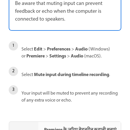
Be aware that muting input can prevent
feedback or echo when the computer is
connected to speakers.
Edit
Preferences
Audio
Select
>
>
(Windows)
Premiere
Settings
Audio
or
>
>
(macOS).
Mute input during timeline recording
Select
.
Your input will be muted to prevent any recording
of any extra voice or echo.
Premiere के ज़रिए बेहतरीन कहानी बनाएं