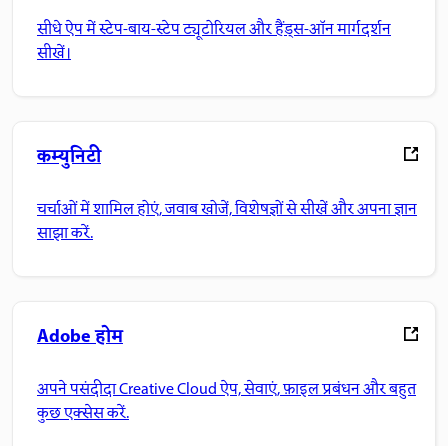
सीधे ऐप में स्टेप-बाय-स्टेप ट्यूटोरियल और हैंड्स-ऑन मार्गदर्शन
सीखें।
कम्युनिटी
चर्चाओं में शामिल होएं, जवाब खोजें, विशेषज्ञों से सीखें और अपना ज्ञान
साझा करें.
Adobe होम
अपने पसंदीदा Creative Cloud ऐप, सेवाएं, फ़ाइल प्रबंधन और बहुत
कुछ एक्सेस करें.