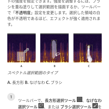
トの強度を指定できます。強度を調整するには、ブラ
シを重ね塗りして選択範囲を描画するか、ツールバー
で「
不透明度
」設定を変更します。選択した領域の白
色が不透明であるほど、エフェクトが強く適用されま
す。
スペクトル選択範囲のタイプ
A.
長方形
B.
なげなわ
C.
ブラシ
ツールバーで、
長方形選択ツール
、
なげなわ
選択ツール
、または
ブラシ選択ツール
を