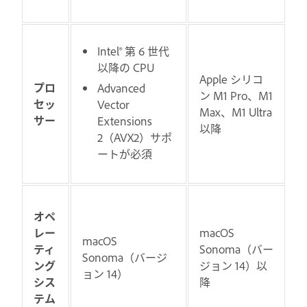
Intel® 第 6 世代
以降の CPU
Apple シリコ
プロ
Advanced
ン M1 Pro、M1
セッ
Vector
Max、M1 Ultra
サー
Extensions
以降
2（AVX2）サポ
ートが必須
オペ
レー
macOS
macOS
ティ
Sonoma（バー
Sonoma（バージ
ング
ジョン 14）以
ョン 14）
シス
降
テム