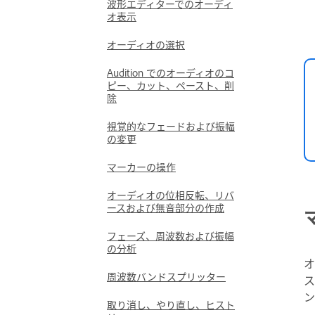
波形エディターでのオーディ
オ表示
オーディオの選択
Audition でのオーディオのコ
ピー、カット、ペースト、削
除
視覚的なフェードおよび振幅
の変更
マーカーの操作
オーディオの位相反転、リバ
ースおよび無音部分の作成
フェーズ、周波数および振幅
の分析
オ
周波数バンドスプリッター
ス
ン
取り消し、やり直し、ヒスト