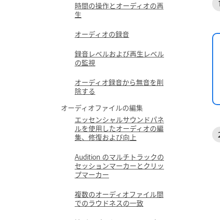
時間の操作とオーディオの再
生
オーディオの録音
録音レベルおよび再生レベル
の監視
オーディオ録音から無音を削
除する
オーディオファイルの編集
エッセンシャルサウンドパネ
ルを使用したオーディオの編
集、修復および向上
Audition のマルチトラックの
セッションマーカーとクリッ
プマーカー
複数のオーディオファイル間
でのラウドネスの一致