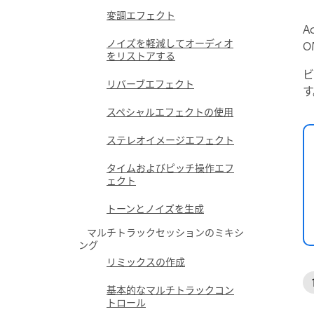
変調エフェクト
A
ノイズを軽減してオーディオ
O
をリストアする
ビ
リバーブエフェクト
す
スペシャルエフェクトの使用
ステレオイメージエフェクト
タイムおよびピッチ操作エフ
ェクト
トーンとノイズを生成
マルチトラックセッションのミキシ
ング
リミックスの作成
基本的なマルチトラックコン
トロール