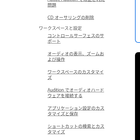
問題
CD オーサリングの削除
ワークスペースと設定
コントロールサーフェスのサ
ポート
オーディオの表示、ズームお
よび操作
ワークスペースのカスタマイ
ズ
Audition でオーディオハード
ウェアを接続する
アプリケーション設定のカス
タマイズと保存
ショートカットの検索とカス
タマイズ