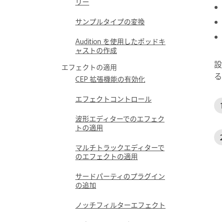
リー
サンプルタイプの変換
Audition を使用したポッドキ
ャストの作成
設
エフェクトの適用
る
CEP 拡張機能の有効化
エフェクトコントロール
波形エディターでのエフェク
トの適用
マルチトラックエディターで
のエフェクトの適用
サードパーティのプラグイン
の追加
ノッチフィルターエフェクト