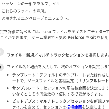
セッションの一部であるファイル
これらのファイルの場所。
適用されるエンベロープとエフェクト。
定を詳細に調べるには、.sesx ファイルをテキストエディタ
ことができます。 ゲーム業界で人気の
Perforce
や
Git
を使用
ファイル
／
新規
／
マルチトラックセッション
を選択します
ファイル名と場所を入力して、次のオプションを設定しま
テンプレート
：デフォルトのテンプレートまたは作成
ートで、ソースファイルと各種設定（「
サンプルレート
サンプルレート
：セッションの周波数範囲を決定しま
少なくともその周波数の 2 倍にする必要があります。
ビットデプス
：
マルチトラック
／
セッションを新規フ
ァイルを含めて、セッションの
振幅範囲
を決定します