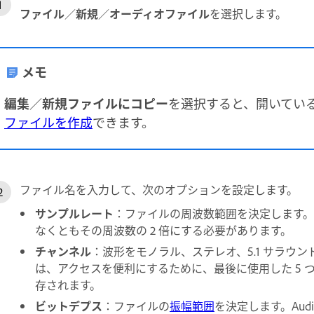
ファイル
／
新規
／
オーディオファイル
を選択します。
メモ
編集
／
新規ファイルにコピー
を選択すると、開いてい
ファイルを作成
できます。
ファイル名を入力して、次のオプションを設定します。
サンプルレート
：ファイルの周波数範囲を決定します
なくともその周波数の 2 倍にする必要があります。
チャンネル
：波形をモノラル、ステレオ、5.1 サラウンドの
は、アクセスを便利にするために、最後に使用した 5
存されます。
ビットデプス
：ファイルの
振幅範囲
を決定します。Aud