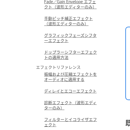
Fade／Gain Envelope エフェ
クト（波形エディターのみ）
手動ピッチ補正エフェクト
（波形エディターのみ）
グラフィックフェーズシフタ
ーエフェクト
ドップラーシフターエフェク
トの適用方法
エフェクトリファレンス
振幅および圧縮エフェクトを
オーディオに適用する
ディレイとエコーエフェクト
診断エフェクト（波形エディ
ターのみ）
フィルターとイコライザエフ
ェクト