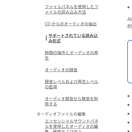
ファイルパネルを使用したフ
ァイルの読み込み方法
A
CD からのオーディオの抽出
的
サポートされている読み込
み形式
時間の操作とオーディオの再
生
オーディオの録音
録音レベルおよび再生レベル
の監視
オーディオ録音から無音を削
除する
オーディオファイルの編集
エッセンシャルサウンドパネ
ルを使用したオーディオの編
集、修復および向上