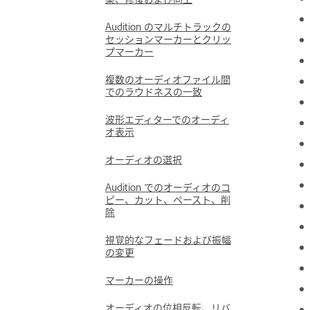
Audition のマルチトラックの
セッションマーカーとクリッ
プマーカー
複数のオーディオファイル間
でのラウドネスの一致
波形エディターでのオーディ
オ表示
オーディオの選択
Audition でのオーディオのコ
ピー、カット、ペースト、削
除
視覚的なフェードおよび振幅
の変更
マーカーの操作
オーディオの位相反転、リバ