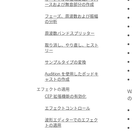
ースおよび無音部分の作成
フェーズ、周波数および振幅
の分析
周波数バンドスプリッター
取り消し、やり直し、ヒスト
リー
サンプルタイプの変換
Audition を使用したポッドキ
ャストの作成
エフェクトの適用
W
CEP 拡張機能の有効化
の
エフェクトコントロール
波形エディターでのエフェク
トの適用