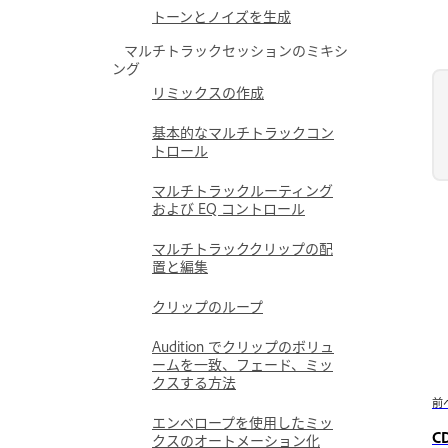
トーンとノイズを生成
マルチトラックセッションのミキシ
ング
リミックスの作成
基本的なマルチトラックコン
トロール
マルチトラックルーティング
および EQ コントロール
マルチトラッククリップの配
置と編集
クリップのループ
Audition でクリップのボリュ
ームを一致、フェード、ミッ
クスする方法
前
エンベロープを使用したミッ
C
クスのオートメーション化