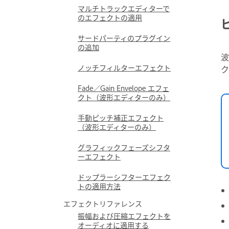
マルチトラックエディターで
のエフェクトの適用
サードパーティのプラグイン
の追加
波
ノッチフィルターエフェクト
ク
Fade／Gain Envelope エフェ
クト（波形エディターのみ）
手動ピッチ補正エフェクト
（波形エディターのみ）
グラフィックフェーズシフタ
ーエフェクト
ドップラーシフターエフェク
トの適用方法
エフェクトリファレンス
振幅および圧縮エフェクトを
オーディオに適用する