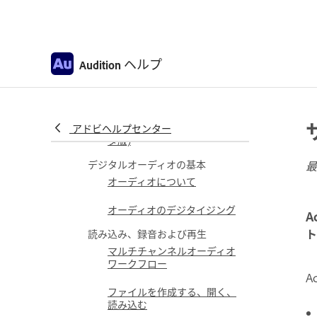
Audition でオーディオハード
ウェアを接続する
アプリケーション設定のカス
タマイズと保存
ヘルプ
Audition
ショートカットの検索とカス
タマイズ
マイクチェックを実行 (ベー
アドビヘルプセンター
タ版)
デジタルオーディオの基本
最
オーディオについて
オーディオのデジタイジング
A
ト
読み込み、録音および再生
マルチチャンネルオーディオ
ワークフロー
A
ファイルを作成する、開く、
読み込む