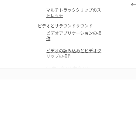
マルチトラッククリップのス
トレッチ
ビデオとサラウンドサウンド
ビデオアプリケーションの操
作
ビデオの読み込みとビデオク
リップの操作
5.1 サラウンドサウンド
キーボードショートカット
ショートカットの検索とカス
タマイズ
学ぶ
デフォルトのキーボードショ
ートカット
アプリ内のステップバイステップ
保存と書き出し
デオチュートリアルと実践的なガ
オーディオファイルの保存と
ンスで学習できます。
書き出し