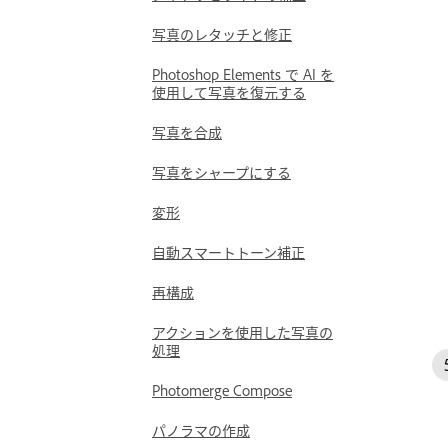
写真のレタッチと修正
Photoshop Elements で AI を
使用して写真を復元する
写真を合成
写真をシャープにする
変形
自動スマートトーン補正
再構成
アクションを使用した写真の
処理
Photomerge Compose
パノラマの作成