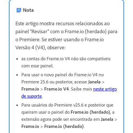
Nota
Este artigo mostra recursos relacionados ao
painel “Revisar” com o Frame.io (herdado) para
o Premiere. Se estiver usando o Frame.io
Versão 4 (V4), observe:
as contas do Frame.io V4 não são compatíveis
com esse painel.
Para usar o novo painel do Frame.io V4 no
Premiere 25.6 ou posterior, acesse
Janela
>
Frame.io
>
Frame.io V4
. Saiba mais
neste artigo
de suporte
.
Para usuários do Premiere v25.6 e posterior que
queiram usar o painel do
Frame.io (herdado)
, a
extensão agora pode ser encontrada em
Janela
>
Frame.io
>
Frame.io (herdado)
.