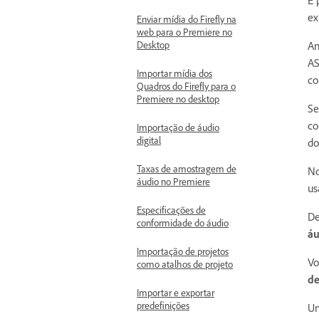
É 
ex
Enviar mídia do Firefly na
web para o Premiere no
Desktop
An
AS
Importar mídia dos
co
Quadros do Firefly para o
Premiere no desktop
Se
co
Importação de áudio
digital
do
Taxas de amostragem de
No
áudio no Premiere
us
Especificações de
De
conformidade do áudio
áu
Importação de projetos
Vo
como atalhos de projeto
de
Importar e exportar
predefinições
Um