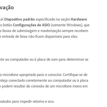
avação
nal
Dispositivo padrão
especificado na seção
Hardware
i o botão
Configurações de ASIO
(somente Windows), que
 As faixas de submixagem e masterização sempre recebem
 entrada de faixa não ficam disponíveis para elas.
nte ao computador ou à placa de som para determinar se
 o microfone apropriado para o conector. Certifique-se de
) esteja conectado corretamente ao computador ou à placa
om podem resultar da conexão de um microfone mono em
putador para impedir retorno e eco.