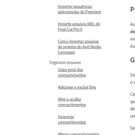
Importar sequências
P
selecionadas do Premiere
Ao
Importe arquivos XML do
Final Cut Pro X
de
vo
Como importar arquivos
áu
de projetos do Avid Media
Composer
G
Organizar arquivos
Visão geral dos
Se
compartimentos
o 
Adicionar e excluir bins
Ce
Abrir e ocultar
qu
compartimentos
de
um
Gerenciar
compartimentos
Se
Alterar comportamentos