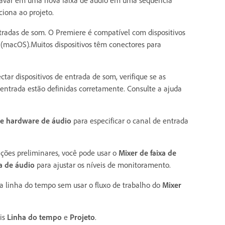
ravar em uma nova faixa de áudio em uma sequência
ciona ao projeto.
tradas de som. O Premiere é compatível com dispositivos
 (macOS).Muitos dispositivos têm conectores para
tar dispositivos de entrada de som, verifique se as
 entrada estão definidas corretamente. Consulte a ajuda
de hardware de áudio
para especificar o canal de entrada
rações preliminares, você pode usar o
Mixer de faixa de
xa de áudio
para ajustar os níveis de monitoramento.
 linha do tempo sem usar o fluxo de trabalho do
Mixer
éis
Linha do tempo
e
Projeto
.