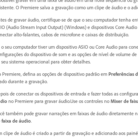
possível gravar em uma faixa de áudio em uma nova sequência ou g
istente. O Premiere salva a gravação como um clipe de áudio e o adi
tes de gravar áudio, certifique-se de que o seu computador tenha en
IO (Audio Stream Input Output) (Windows) e dispositivos Core Audio
nectar alto-falantes, cabos de microfone e caixas de distribuição.
 o seu computador tiver um dispositivo ASIO ou Core Audio para conec
nfigurações do dispositivo de som e as opções de nível de volume de
 seu sistema operacional para obter detalhes.
 Premiere, defina as opções de dispositivo padrão em
Preferências 
ado durante a gravação.
pois de conectar os dispositivos de entrada e fazer todas as configu
dio
no Premiere para gravar áudio.Use os controles no
Mixer de fai
cê também pode gravar narrações em faixas de áudio diretamente na
 faixa de áudio
.
 clipe de áudio é criado a partir da gravação e adicionado aos pain