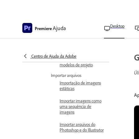
ao editar vários projetos
simultaneamente
Bloqueio de projeto com
Desktop
Ajuda
Premiere
vários projetos abertos
Compatibilidade retroativa
de projetos
G
Centro de Ajuda da Adobe
Criar seus próprios
modelos de projeto
Úl
Importar arquivos
Importação de imagens
estáticas
Ap
Importar imagens como
uma sequência de
imagens
Importar arquivos do
Photoshop e do Illustrator