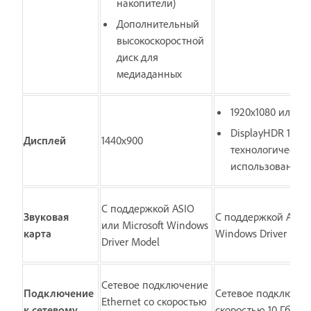
накопители)
Дополнительный
высокоскоростной
диск для
медиаданных
1920x1080 или б
DisplayHDR 1000
Дисплей
1440x900
технологических
использование
С поддержкой ASIO
Звуковая
С поддержкой ASIO 
или Microsoft Windows
карта
Windows Driver Mod
Driver Model
Сетевое подключение
Подключение
Сетевое подключени
Ethernet со скоростью
к сетевому
скоростью 10 Гбит 