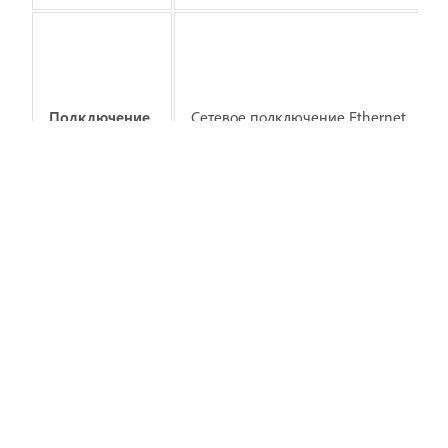
Подключение
Сетевое подключение Ethernet
к сетевому
со скоростью 1 Гбит (для
хранилищу
работы только с HD)
Примечание
Для обязательной активации
программного обеспечения,
подтверждения подписки и доступа к