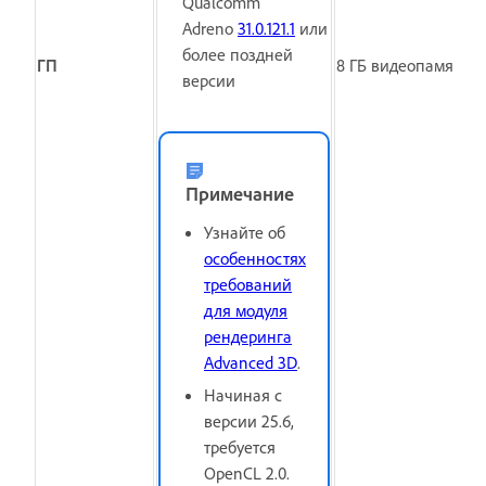
Qualcomm
Adreno
31.0.121.1
или
более поздней
ГП
8
ГБ видеопамяти Г
версии
Примечание
Узнайте об
особенностях
требований
для модуля
рендеринга
Advanced 3D
.
Начиная с
версии 25.6,
требуется
OpenCL 2.0.