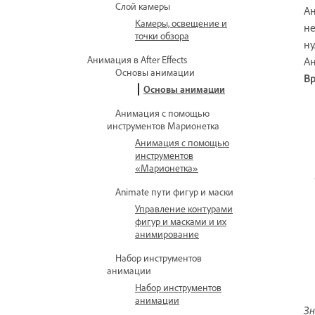
Слой камеры
Ан
Камеры, освещение и
не
точки обзора
ну
Анимация в After Effects
Ан
Основы анимации
В
Основы анимации
Анимация с помощью
инструментов Марионетка
Анимация с помощью
инструментов
«Марионетка»
Animate пути фигур и маски
Управление контурами
фигур и масками и их
анимирование
Набор инструментов
анимации
Набор инструментов
анимации
Зн