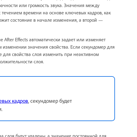
зрачности или громкость звука. Значения между
течением времени на основе ключевых кадров, как
ержит состояние в начале изменения, а второй —
After Effects автоматически задает или изменяет
м изменении значения свойства. Если секундомер для
ие для свойства слоя изменить при неактивном
олжительности слоя.
евых кадров
, секундомер будет
.
ва слоя будут удалены, а значение постоянной для