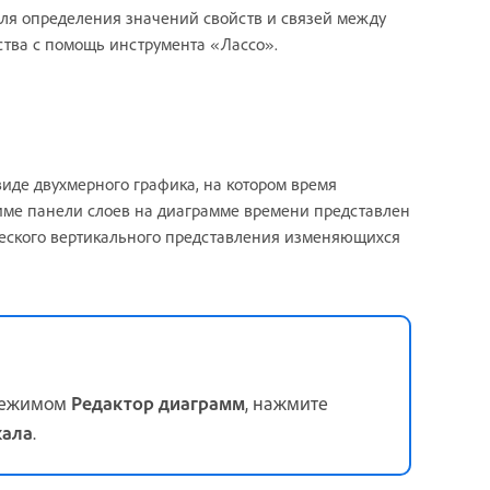
 для определения значений свойств и связей между
ства с помощь инструмента «Лассо».
иде двухмерного графика, на котором время
жиме панели слоев на диаграмме времени представлен
ческого вертикального представления изменяющихся
режимом
Редактор диаграмм
, нажмите
кала
.