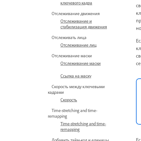
ключевого кадра
св
кл
Отслеживание движения
пр
Отслеживание и
стабилизация движения
но
Отслеживать лица
Ес
Отслеживание лиц
кл
св
Отслеживание маски
се
Отслеживание маски
Ссылка на маску
Скорость между ключевыми
кадрами
Скорость
Time-stretching and time-
remapping
Time-stretching and time-
remapping
Ес
Добавить тайм-код и единицы