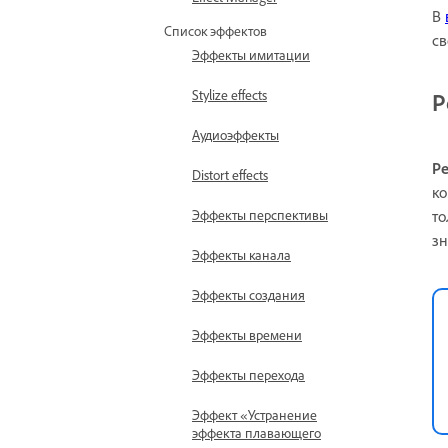
В
Список эффектов
св
Эффекты имитации
Stylize effects
Р
Аудиоэффекты
Р
Distort effects
ко
то
Эффекты перспективы
зн
Эффекты канала
Эффекты создания
Эффекты времени
Эффекты перехода
Эффект «Устранение
эффекта плавающего