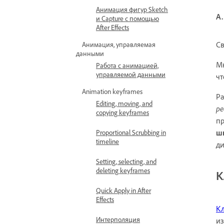
Анимация фигур Sketch
A.
и Capture с помощью
After Effects
Св
Анимация, управляемая
данными
Мн
Работа с анимацией,
управляемой данными
чт
Animation keyframes
Ра
Editing, moving, and
р
copying keyframes
пр
ш
Proportional Scrubbing in
timeline
ди
Setting, selecting, and
deleting keyframes
К
Quick Apply in After
Effects
К
Интерполяция
из