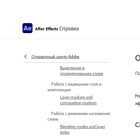
Ограничительные
рамки и индикаторы
выделения слоя
3D layers
Справка
After Effects
3D-слои
Manage layers
Managing layers
О
Справочный центр Adobe
Выбрать и разместить слои
Выделение и
По
упорядочивание слоев
Работа с маркерами слоя и
композиции
На
Layer markers and
composition markers
эф
Работа с режимами наложения
слоев
С
Blending modes and layer
styles