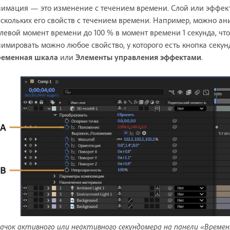
имация — это изменение с течением времени. Слой или эффект
скольких его свойств с течением времени. Например, можно ан
левой момент времени до 100 % в момент времени 1 секунда, чт
имировать можно любое свойство, у которого есть кнопка секу
ременная шкала
или
Элементы управления эффектами
.
ачок активного или неактивного секундомера на панели «Времен