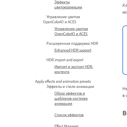
Эффекты
Кл
цветокоррекции
мо
Управление цветом
OpenColorIO и ACES
Управление цветом
OpenColorIO и ACES
Расширенная поддержка HDR
Enhanced HDR support
HDR import and export
Импорт и экспорт HDR-
контента
Apply effects and animation presets
Эффекты и стили анимации
Не
Обзор эффектов и
в 
шаблонов настроек
анимации
В
Список эффектов
Effect Manager