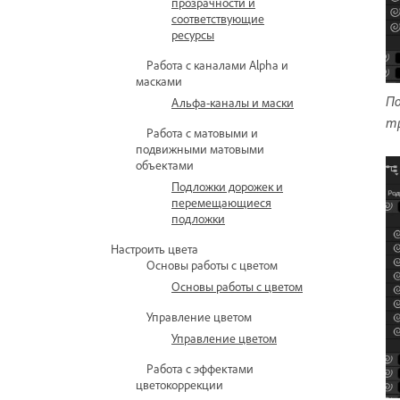
прозрачности и
соответствующие
ресурсы
Работа с каналами Alpha и
масками
По
Альфа-каналы и маски
тр
Работа с матовыми и
подвижными матовыми
объектами
Подложки дорожек и
перемещающиеся
подложки
Настроить цвета
Основы работы с цветом
Основы работы с цветом
Управление цветом
Управление цветом
Работа с эффектами
цветокоррекции