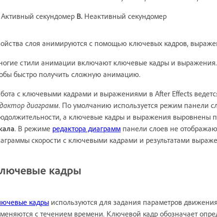
Активный секундомер
B.
Неактивный секундомер
ойства слоя анимируются с помощью ключевых кадров, выражен
огие стили анимации включают ключевые кадры и выражения. Э
обы быстро получить сложную анимацию.
бота с ключевыми кадрами и выражениями в After Effects ведет
едактор диаграмм
. По умолчанию используется режим панели сл
одолжительности, а ключевые кадры и выражения выровнены п
кала
. В режиме
редактора диаграмм
панели слоев не отображаю
аграммы скорости с ключевыми кадрами и результатами выраж
лючевые кадры
лючевые кадры
используются для задания параметров движения, 
меняются с течением времени. Ключевой кадр обозначает опре