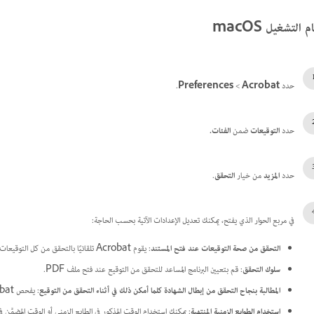
 التشغيل macOS
حدد
Acrobat
>‏
Preferences
.
حدد
التوقيعات
ضمن
الفئات.
حدد
المزيد
من خيار
التحقق
.
في مربع الحوار الذي يفتح، يمكنك تعديل الإعدادات الآتية بحسب الحاجة:
التحقق من صحة التوقيعات عند فتح المستند
: يقوم Acrobat تلقائيًا بالتحقق من كل التوقيعات عند فتح ملف PDF.
سلوك التحقق
: قم بتعيين البرنامج المساعد للتحقق من التوقيع عند فتح ملف PDF.
المطالبة بنجاح التحقق من إبطال الشهادة كلما أمكن ذلك في أثناء التحقق من التوقيع
: يفحص Acrobat الشهادات مقابل قائمة الشهادات المستبعدة في أثناء عملية التحقق.
استخدام الطوابع الزمنية المنتهية
: يمكنك استخدام الوقت المذكور في الطابع الزمني أو الوقت المضمَّن 