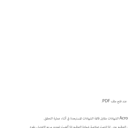
في التوقيع حتى إذا انتهت صلاحية شهادة التوقيع.إذا ألغيت تحديد مربع الاختيار، يقوم