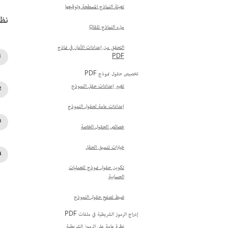
تعبئة النماذج المسطحة وتوقيعها
نظام
ملء النماذج تلقائيًا
التحقق من إعدادات الأمان في نماذج
PDF
تخصيص حقول نموذج PDF
تغيير إعدادات حقل النموذج
إعدادات عامة لحقول النموذج
خصائص الحقول الخاصة
خيارات تنسيق الحقل
تكوين حقول نموذج للعمليات
الحسابية
ضبط تصفح حقول النموذج
إدراج الرموز الشريطية في ملفات PDF
نظرة عامة على الرموز الشريطية