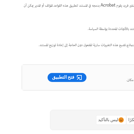
يطبق المؤلف سياسة تنظيمية على ملف PDF.يُنشئ الخادم ترخيصاً يحكم أذونات الوصول، إلى جانب مفتاح تشفير فريد يقوم Acrobat بدمجه في المستند لتطبيق هذه القواعد.المؤلف أو المدير يمكن أن
ماذج.تصبح هذه التغييرات سارية المفعول دون الحاجة إلى إعادة توزيع المستند.
فتح التطبيق
رًا
ليس بالتأكيد