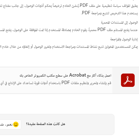
يستخدم هذا الترخيص لتتبع ومراجعة PDF.
الوصول إلى المستندات المحمية
عندما يفتح المستلم ملف PDF محمياً، يقوم الخادم بمصادقة المستخدم.إذا تمت الموافقة على الوصول، يفتح المستند بالأذونات المحددة بواسطة السياسة.
إدارة الوصول والمراجعة
يمكن للمستخدمين المخولين تتبع نشاط المستندات ومراجعة الاستخدام وتغيير الوصول أو إلغاؤه من خلال خادم الن
اعمل بذكاء أكثر مع Acrobat على سطح مكتب الكمبيوتر الخاص بك
قم بإنشاء وتحرير وتنظيم ملفات PDF باستخدام أدوات قوية تساعدك على الإنتاج في أي مكان.
هل كانت هذه الصفحة مفيدة؟
نعم، شك