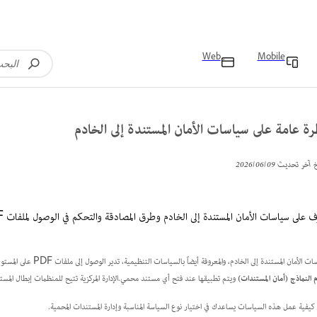
Web
Mobile
ة عامة على سياسات الأمان المستندة إلى الخادم
خ آخر تحديث
09‏/06‏/2026
ف على سياسات الأمان المستندة إلى الخادم وطرق المصادقة والتحكم في الوصول لملفات PDF المحمية في Adobe Acrobat.
 الأمان المستندة إلى الخادم، والمعروفة أيضاً بالسياسات التنظيمية، تدير الوصول إلى ملفات PDF على المستوى التنظيمي.يتم تخزين هذه السياسات على
 النماذج (أمان المستندات)
ويتم تطبيقها عند فتح أي مستند محمي.الإدارة المركزية تتيح للمنظمات إبطال المستن
كيفية عمل هذه السياسات يساعدك في اختيار نوع السياسة المناسبة وإدارة المستندات المحمية.