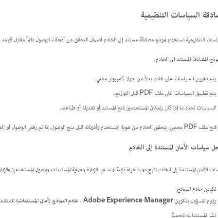
دقة السياسات التنظيمية
اسات التنظيمية تستخدم نموذج مصادقة مستند إلى الخادم لضمان التحقق من أذونات الوصول دائماً مقابل قواعد ال
وذج المصادقة المستند إلى الخادم:
يتم تخزين السياسات على خادم بدلاً من جهاز كمبيوتر محلي.
يتم تطبيق السياسات على ملف PDF قبل التوزيع.
السياسات تحدد ما إذا كان بإمكان المستخدمين فتح المستند أو تعديله أو طباعته.
 هوية المستخدم وأذوناته قبل منح الوصول.إذا تم رفض الوصول أو إلغاؤه، يبقى المستند مشفراً وغير متاح.
ل سياسات الأمان المستندة إلى الخادم
ات الأمان المستندة إلى الخادم تتبع دورة حياة ثابتة تمتد عبر الإدارة وحماية المستندات ووصول المستخدمين والإدار
تكوين خادم النماذج
يقوم المسؤول بتكوين
Adobe Experience Manager - خادم النماذج (أمان المستندات)
للمنظمة.
نشر المستندات المحمية