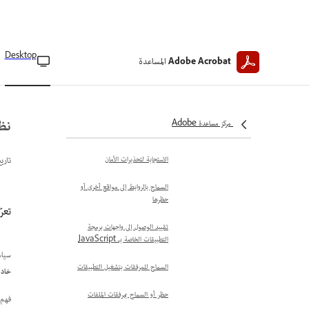
تجاوُز قيود العرض المحمي
تخفيف المخاطر الأمنية
Desktop
المساعدة
Adobe Acrobat
نظرة عامة على أمان Acrobat
ومحتوى PDF
تحذيرات الأمان في ملفات PDF
نظر
مركز مساعدة Adobe
مشغلات تحذير الأمان
الاستجابة لتحذيرات الأمان
تاري
السماح بالروابط إلى مواقع أخرى أو
حظرها
تعرّ
تقييد الوصول إلى واجهات برمجة
التطبيقات الخاصة بـ JavaScript
سياسات
السماح للمرفقات بتشغيل التطبيقات
خادم
حظر أو السماح بمرفقات الملفات
فهم 