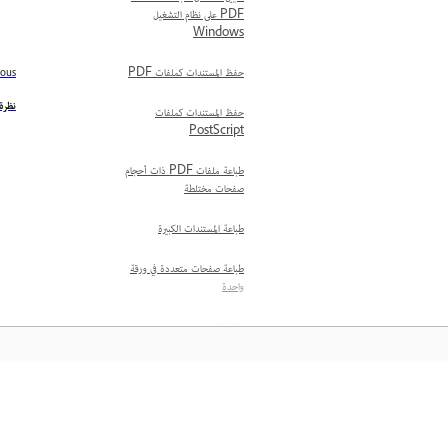
PDF على نظام التشغيل
Windows
حفظ المستندات كملفات PDF
ious
نظرة
حفظ المستندات كملفات
PostScript
طباعة ملفات PDF ذات أحجام
صفحات مختلطة
طباعة المستندات الكبيرة
طباعة صفحات متعددة في ورقة
واحدة
طباعة الصفحات ذات الإشارات
المرجعية
ضبط حجم الصفحة للطباعة
المعرفة
إنشاء أحجام صفحات مخصصة
واستخدامها