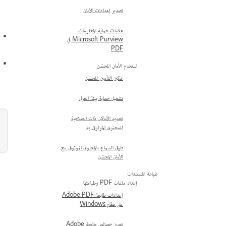
تصدير إعدادات الأمان
علامات حماية المعلومات
Microsoft Purview في
PDF
استخدم الأمان المحسّن
تمكين التأمين المحسّن
تشغيل حماية بيئة العزل
تحديد الأماكن ذات الصلاحية
للمحتوى الموثوق به
طرق السماح بالمحتوى الموثوق مع
الأمان المحسّن
طباعة المستندات
إعداد ملفات PDF وطباعتها
إعدادات طابعة Adobe PDF
على نظام Windows
تعيين خصائص طابعة Adobe