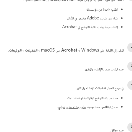
اطلب واحدة من مؤسستك
شراء من شريك Adobe مختص في الأمان
إنشاء هوية رقمية ذاتية التوقيع في Acrobat
انتقل إلى
القائمة
على Windows أو
Acrobat
على macOS >
التفضيلات
>
التوقيعات
.
حدد
المزيد
ضمن
الإنشاء والمظهر.
في مربع الحوار
تفضيلات الإنشاء والمظهر
:
حدد طريقة التوقيع الافتراضية المفضلة لديك.
ضمن
المظاهر
، حدد
جديد
و
قم بإنشاء مظهر توقيع
.
حدد
موافق
.