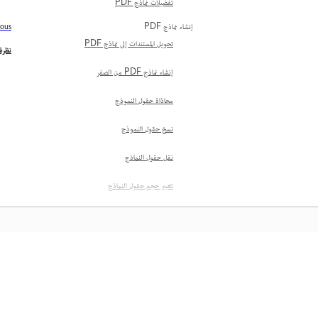
تفضيلات نماذج PDF
إنشاء نماذج PDF
ious
تحويل المستندات إلى نماذج PDF
نظرة 
إنشاء نماذج PDF من الصفر
محاذاة حقول النموذج
نسخ حقول النموذج
نقل حقول النماذج
تغيير حجم حقول النماذج
تحديد حقول نموذج متعددة
تمكين حقوق التعبئة والحفظ في نماذج
PDF لمستخدمي Acrobat
Reader
المعرفة
تعبئة نماذج PDF وتوقيعها
التحقق مما إذا كان نموذج PDF
تعلم من خلال مقاطع فيديو تعليمية خطوة بخطوة وإرشادات 