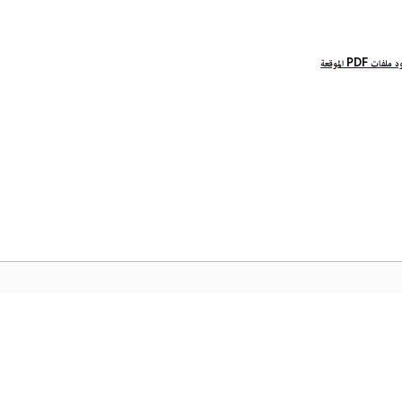
ت PDF الموقعة
ة الرئيسية لـ Adobe
تمكّن من الوصول إلى تطبيقات Creative Cloud وخدماتها