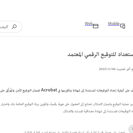
Web
Mobile
ستعداد للتوقيع الرقمي المعتمد
خ آخر تحديث
06‏/11‏/2025
على كيفية إعداد التوقيعات المستندة إلى شهادة وتكوينها في Acrobat لضمان التوقيع الآمن والمُوثَّق على المستندات.
ير عملية التوقيع وضمان الامتثال، تحتاج إلى الحصول على هوية رقمية، وتكوين بيئة التوقيع الخاصة بك، واختي
د التوقيعات المستندة إلى شهادة مصداقية المستند والامتثال.
احصل على هوية رقمية إذا لم يكن لديك واحدة بالفعل باستخدام إحدى الطرق التالية: