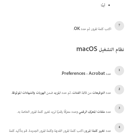
أبدًا
اكتب كلمة المرور ثم حدد
OK
.
نظام التشغيل macOS
حدد
Acrobat
>‏
Preferences
.
حدد
التوقيعات
من قائمة
الفئات
، ثم حدد
المزيد
ضمن
الهويات والشهادات الموثوقة
.
حدد
ملفات المعرّف الرقمي
وحدد معرّفًا رقميًا تريد تغيير كلمة المرور الخاصة به.
حدد
تغيير كلمة المرور
.اكتب كلمة المرور القديمة وكلمة المرور الجديدة. قم بتأكيد كلمة