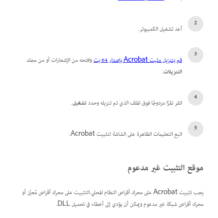
أعد تشغيل الكمبيوتر.
قم بتنزيل مثبت Acrobat بإصدار 64 بت
وافتحه من الإشعارات أو من مجلد
التنزيلات
.
انقر نقرًا مزدوجًا فوق الملف الذي تم تنزيله وحدد
تشغيل
.
اتبع التعليمات الظاهرة على الشاشة لتثبيت Acrobat.
موقع التثبيت غير مدعوم
يجب تثبيت Acrobat على محرك أقراص النظام المحلي.التثبيت على محرك أقراص مُعيَّن أو
محرك أقراص شبكة غير مدعوم ويمكن أن يؤدي إلى أخطاء في تحميل DLL.