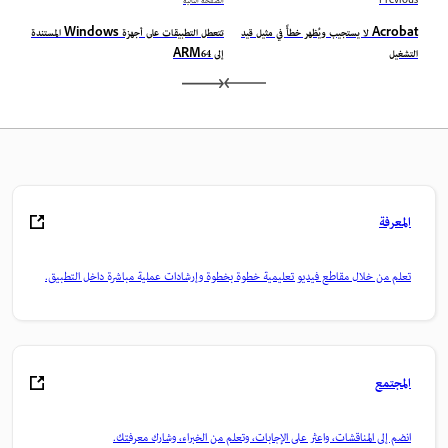
Previous
الصفحة التالية
Acrobat لا يستجيب ويُظهر خطأً في مثيل قيد
تتعطل التطبيقات على أجهزة Windows المستندة
التشغيل
إلى ARM64
المعرفة
تعلم من خلال مقاطع فيديو تعليمية خطوة بخطوة وإرشادات عملية مباشرة داخل التطبيق.
المجتمع
انضم إلى المناقشات، واعثر على الإجابات، وتعلم من الخبراء، وشارك معرفتك.