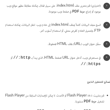
(اختياري) قم بتحرير ملف index.html. على سبيل المثال، يمكنك مطابقة مظهر موقع ويب
موجود أو إدراج
حزمة PDF
في صفحة ويب موجودة.
انسخ مجلد البيانات كاملاً وملف index.html إلى خادم ويب. لنقل البيانات، يمكنك استخدام
FTP، وتحميل الخادم كقرص محلي، أو استخدام أسلوب آخر.
سجِّل عنوان الويب (URL) لملف HTML المحفوظ.
في مستعرض ويب، أدخل عنوان URL لصفحة HTML، الذي يبدأ بـ
أو
http://‏
.
https://‏
نصائح للتشغيل الناجح
قم بتثبيت Flash Player 10.1 أو الأحدث. لا يمكن للإصدارات السابقة من Flash Player
تشغيل
حزمة PDF
منشورة.