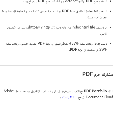
استخدم
حزم PDF
لبرنامج Acrobat لا يمكنك نشر
حزم PDF
إلى موقع ويب.
استخدم فقط خطوط النظام في
حزمة PDF
ولا تستخدم النصوص ذات النمط أو الخطوط المدمجة أو أية
خطوط أخرى مثبتة.
عرض ملف index.html file من خادم ويب ( http ‎://‎ أو https:‎//‎)، وليس من الكمبيوتر
المحلي.
تجنب إضافة مرفقات ملف SWF أو مقاطع فيديو إلى
حزمة PDF
. تشغيل الفيديو ومرفقات ملف
SWF غير معتمدة في
حزمة PDF
.
مشاركة حزم PDF
شارك
PDF Portfolio
مع الآخرين عن طريق إرسال الملف بالبريد الإلكتروني أو بتحميله على Adobe
Document Cloud. (راجع
مشاركة الملفات
.)