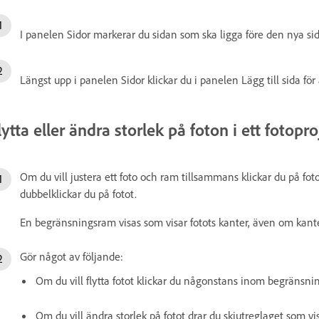
I panelen Sidor markerar du sidan som ska ligga före den nya si
Längst upp i panelen Sidor klickar du i panelen Lägg till sida för 
lytta eller ändra storlek på foton i ett fotopr
Om du vill justera ett foto och ram tillsammans klickar du på fot
dubbelklickar du på fotot.
En begränsningsram visas som visar fotots kanter, även om kan
Gör något av följande:
Om du vill flytta fotot klickar du någonstans inom begränsni
Om du vill ändra storlek på fotot drar du skjutreglaget som v