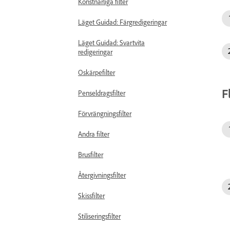
Konstnärliga filter
Läget Guidad: Färgredigeringar
Läget Guidad: Svartvita
redigeringar
Oskärpefilter
F
Penseldragsfilter
Förvrängningsfilter
Andra filter
Brusfilter
Återgivningsfilter
Skissfilter
Stiliseringsfilter