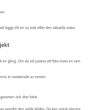
dan.
att lägga till en ny sida efter den aktuella sidan.
ojekt
ot en gång. Om du vill justera ett foto inom en ram
terna är maskerade av ramen.
ngsramen och drar fotot.
isas ovanför den valda bilden. Du kan också placera