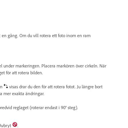
ot en gång. Om du vill rotera ett foto inom en ram
l under markeringen. Placera markören över cirkeln. När
et för att rotera bilden.
en
visas drar du den för att rotera fotot. Ju längre bort
ra mer exakta ändringar.
edvid reglaget (roterar endast i 90° steg).
Avbryt
.