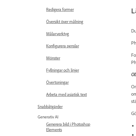
L
Redigera former
Översikt över målning
Du
Målarverktyg
Ph
Konfigurera penslar
Fo
Mönster
Ph
Fyllningar och linjer
Ob
Övertoningar
Om
om
Arbeta med asiatisk text
st
Snabbåtgärder
Gö
Generativ AI
Generera bild i Photoshop
Elements