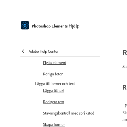
Omkomponering
Använda funktionsmakron för att
bearbeta foton
Hjälp
Photoshop Elements
Photomerge Compose
Skapa ett panorama
R
Adobe Help Center
Rörliga övertäckningar
Flytta element
Se
Rörliga foton
Lägga till former och text
R
Lägga till text
Redigera text
I 
Sk
Stavningskontroll med språkstöd
än
Skapa former