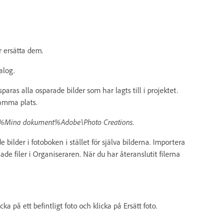
r ersätta dem.
alog.
sparas alla osparade bilder som har lagts till i projektet.
amma plats.
en i %Mina dokument%Adobe\Photo Creations.
bilder i fotoboken i stället för själva bilderna. Importera
de filer i Organiseraren. När du har återanslutit filerna
a på ett befintligt foto och klicka på Ersätt foto.