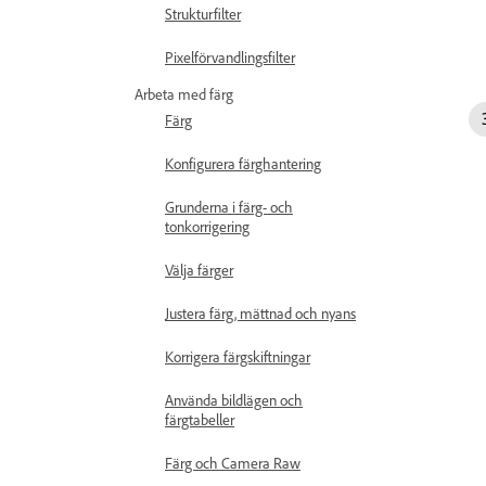
Strukturfilter
Pixelförvandlingsfilter
Arbeta med färg
Färg
Konfigurera färghantering
Grunderna i färg- och
tonkorrigering
Välja färger
Justera färg, mättnad och nyans
Korrigera färgskiftningar
Använda bildlägen och
färgtabeller
Färg och Camera Raw