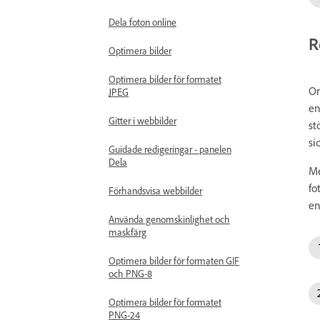
Dela foton online
R
Optimera bilder
Optimera bilder för formatet
O
JPEG
en
Gitter i webbilder
st
si
Guidade redigeringar - panelen
Dela
Me
fo
Förhandsvisa webbilder
en
Använda genomskinlighet och
maskfärg
Optimera bilder för formaten GIF
och PNG-8
Optimera bilder för formatet
PNG-24