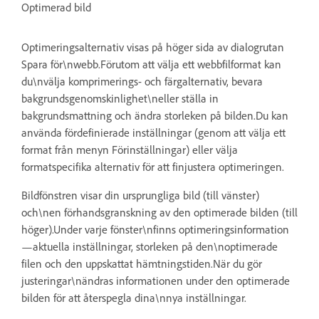
Optimerad bild
Optimeringsalternativ visas på höger sida av dialogrutan
Spara för\nwebb.Förutom att välja ett webbfilformat kan
du\nvälja komprimerings- och färgalternativ, bevara
bakgrundsgenomskinlighet\neller ställa in
bakgrundsmattning och ändra storleken på bilden.Du kan
använda fördefinierade inställningar (genom att välja ett
format från menyn Förinställningar) eller välja
formatspecifika alternativ för att finjustera optimeringen.
Bildfönstren visar din ursprungliga bild (till vänster)
och\nen förhandsgranskning av den optimerade bilden (till
höger).Under varje fönster\nfinns optimeringsinformation
—aktuella inställningar, storleken på den\noptimerade
filen och den uppskattat hämtningstiden.När du gör
justeringar\nändras informationen under den optimerade
bilden för att återspegla dina\nnya inställningar.