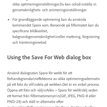
olika optimeringsinställningar.Du kan också\nställa in
genomskinlighets- och animeringsinställningar.
För grundläggande optimering kan du använda
kommandot Spara som. Beroende på filformatet kan du
specificera bildkvalitet,
bakgrundsgenomskinlighet\neller mattning, färgvisning
och hämtningsmetod.
Using the Save For Web dialog box
Använd dialogrutan Spara för webb för att
förhandsgranska\neffekterna av olika optimeringsalternativ
på ett foto du vill\ndela på webben.Det är en enkel process.
Öppna ett foto och välj\nArkiv > Spara för webb.Välj sedan
ett format från filformatsmenyn\n(GIF, JPEG, PNG‑8 eller
PNG‑24) och ställ in alternativ efter