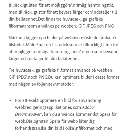
tillräckligt liten för att möjliggöra\nrimlig hämtningstid,
men tillräckligt stor för att bevara färger och\ndetaljer till
din belåtenhet.Det finns tre huvudsakliga grafiska
filformat\nsom används på webben: GIF, JPEG och PNG.
När\ndu lägger upp bilder på webben måste du tänka på
filstorlek.Målet\när en filstorlek som är tillräckligt liten för
att möjliggöra rimliga hämtningstider\nmen som bevarar
färger och detaljer till din belåtenhet.
Tre huvudsakliga grafiska filformat används på webben:
GIF, JPEG\noch PNG.Du kan optimera bilder i dessa format
med någon av följande\nmetoder:
För att exakt optimera en bild för användning i
webbredigeringsapplikationer, som
Adobe®
Dreamweaver®
, kan du använda kommandot Spara för
webb.Dialogrutan Spara för webb låter dig
förhandsgranska din bild i olika\nfilformat och med