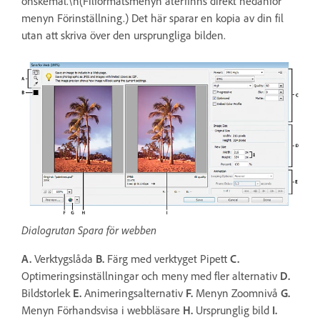
önskemål.\n(Filformatsmenyn återfinns direkt nedanför
menyn Förinställning.) Det här sparar en kopia av din fil
utan att skriva över den ursprungliga bilden.
Dialogrutan Spara för webben
A.
Verktygslåda
B.
Färg med verktyget Pipett
C.
Optimeringsinställningar och meny med fler alternativ
D.
Bildstorlek
E.
Animeringsalternativ
F.
Menyn Zoomnivå
G.
Menyn Förhandsvisa i webbläsare
H.
Ursprunglig bild
I.