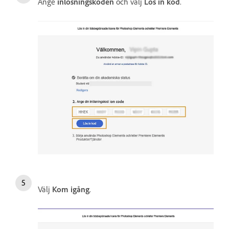
Ange
inlösningskoden
och välj
Lös in kod
.
Välj
Kom igång
.