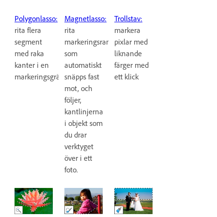
Polygonlasso:
Magnetlasso:
Trollstav:
rita flera
rita
markera
segment
markeringsram
pixlar med
med raka
som
liknande
kanter i en
automatiskt
färger med
markeringsgräns.
snäpps fast
ett klick
mot, och
följer,
kantlinjerna
i objekt som
du drar
verktyget
över i ett
foto.