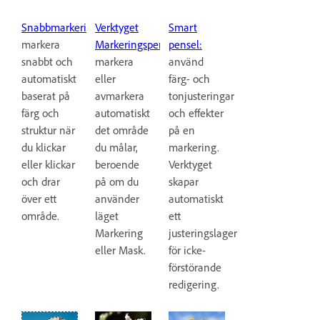
Snabbmarkering:
Smart
Verktyget
markera
pensel:
Markeringspensel:
snabbt och
använd
markera
automatiskt
färg- och
eller
baserat på
tonjusteringar
avmarkera
färg och
och effekter
automatiskt
struktur när
på en
det område
du klickar
markering.
du målar,
eller klickar
Verktyget
beroende
och drar
skapar
på om du
över ett
automatiskt
använder
område.
ett
läget
justeringslager
Markering
för icke-
eller Mask.
förstörande
redigering.