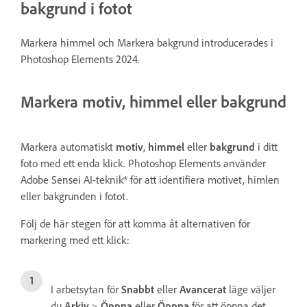
bakgrund i fotot
Markera himmel och Markera bakgrund introducerades i
Photoshop Elements 2024.
Markera motiv, himmel eller bakgrund
Markera automatiskt
motiv
,
himmel
eller
bakgrund
i ditt
foto med ett enda klick. Photoshop Elements använder
Adobe Sensei AI-teknik* för att identifiera motivet, himlen
eller bakgrunden i fotot.
Följ de här stegen för att komma åt alternativen för
markering med ett klick:
I arbetsytan för
Snabbt
eller
Avancerat
läge väljer
du
Arkiv
>
Öppna
eller
Öppna
för att öppna det