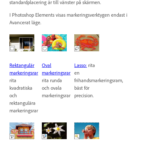
standardplacering är till vänster på skärmen.
I Photoshop Elements visas markeringsverktygen endast i
Avancerat läge.
Rektangulär
Oval
Lasso:
rita
markeringsram:
markeringsram:
en
rita
rita runda
frihandsmarkeringsram,
kvadratiska
och ovala
bäst för
och
markeringsramar.
precision.
rektangulära
markeringsramar.