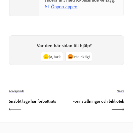
radera allt med AI-baserade verktyg.
Öppna appen
Var den här sidan till hjälp?
Ja, tack
Inte riktigt
Föregående
Nästa
Snabbt läge har förbättrats
Förinställningar och bibliotek