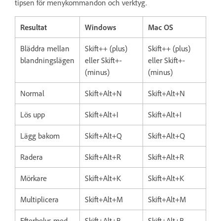
tipsen för menykommandon och verktyg.
Resultat
Windows
Mac OS
Bläddra mellan
Skift++ (plus)
Skift++ (plus)
blandningslägen
eller Skift+-
eller Skift+-
(minus)
(minus)
Normal
Skift+Alt+N
Skift+Alt+N
Lös upp
Skift+Alt+I
Skift+Alt+I
Lägg bakom
Skift+Alt+Q
Skift+Alt+Q
Radera
Skift+Alt+R
Skift+Alt+R
Mörkare
Skift+Alt+K
Skift+Alt+K
Multiplicera
Skift+Alt+M
Skift+Alt+M
Efterbelys med
Skift+Alt+B
Skift+Alt+B