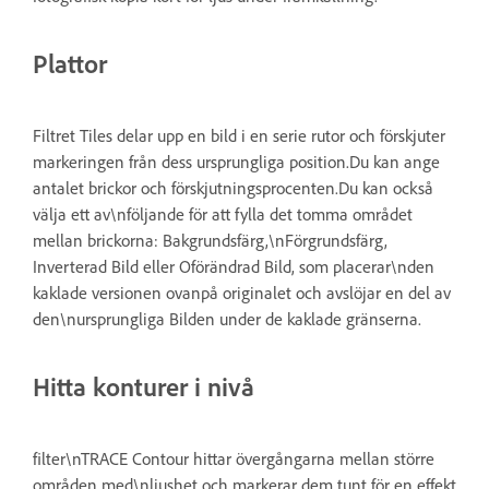
Plattor
Filtret Tiles delar upp en bild i en serie rutor och förskjuter
markeringen från dess ursprungliga position.Du kan ange
antalet brickor och förskjutningsprocenten.Du kan också
välja ett av\nföljande för att fylla det tomma området
mellan brickorna: Bakgrundsfärg,\nFörgrundsfärg,
Inverterad Bild eller Oförändrad Bild, som placerar\nden
kaklade versionen ovanpå originalet och avslöjar en del av
den\nursprungliga Bilden under de kaklade gränserna.
Hitta konturer i nivå
filter\nTRACE Contour hittar övergångarna mellan större
områden med\nljushet och markerar dem tunt för en effekt