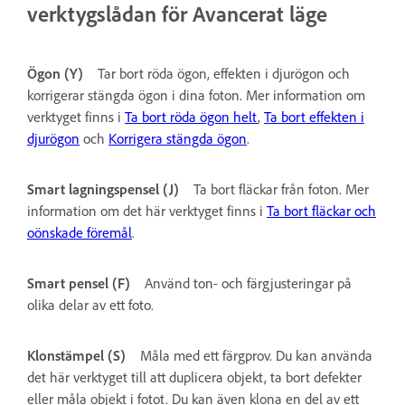
verktygslådan för Avancerat läge
Ögon (Y)
Tar bort röda ögon, effekten i djurögon och
korrigerar stängda ögon i dina foton. Mer information om
verktyget finns i
Ta bort röda ögon helt
,
Ta bort effekten i
djurögon
och
Korrigera stängda ögon
.
Smart lagningspensel (J)
Ta bort fläckar från foton. Mer
information om det här verktyget finns i
Ta bort fläckar och
oönskade föremål
.
Smart pensel (F)
Använd ton- och färgjusteringar på
olika delar av ett foto.
Klonstämpel (S)
Måla med ett färgprov. Du kan använda
det här verktyget till att duplicera objekt, ta bort defekter
eller måla objekt i fotot. Du kan även klona en del av ett