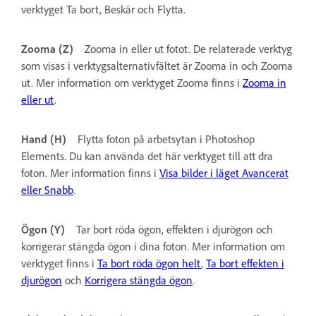
verktyget Ta bort, Beskär och Flytta.
Zooma (Z)
Zooma in eller ut fotot. De relaterade verktyg
som visas i verktygsalternativfältet är Zooma in och Zooma
ut. Mer information om verktyget Zooma finns i
Zooma in
eller ut
.
Hand (H)
Flytta foton på arbetsytan i Photoshop
Elements. Du kan använda det här verktyget till att dra
foton. Mer information finns i
Visa bilder i läget Avancerat
eller Snabb
.
Ögon (Y)
Tar bort röda ögon, effekten i djurögon och
korrigerar stängda ögon i dina foton. Mer information om
verktyget finns i
Ta bort röda ögon helt
,
Ta bort effekten i
djurögon
och
Korrigera stängda ögon
.