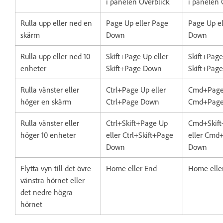
i panelen Överblick
i panelen 
Rulla upp eller ned en
Page Up eller Page
Page Up el
skärm
Down
Down
Rulla upp eller ned 10
Skift+Page Up eller
Skift+Page
enheter
Skift+Page Down
Skift+Pag
Rulla vänster eller
Ctrl+Page Up eller
Cmd+Page 
höger en skärm
Ctrl+Page Down
Cmd+Pag
Rulla vänster eller
Ctrl+Skift+Page Up
Cmd+Skift
höger 10 enheter
eller Ctrl+Skift+Page
eller Cmd
Down
Down
Flytta vyn till det övre
Home eller End
Home elle
vänstra hörnet eller
det nedre högra
hörnet