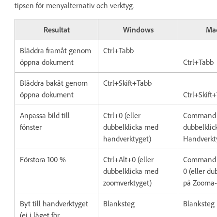
tipsen för menyalternativ och verktyg.
Resultat
Windows
Ma
Bläddra framåt genom
Ctrl+Tabb
öppna dokument
Ctrl+Tabb
Bläddra bakåt genom
Ctrl+Skift+Tabb
öppna dokument
Ctrl+Skift
Anpassa bild till
Ctrl+0 (eller
Command +
fönster
dubbelklicka med
dubbelklic
handverktyget)
Handverkt
Förstora 100 %
Ctrl+Alt+0 (eller
Command 
dubbelklicka med
0 (eller du
zoomverktyget)
på Zooma-
Byt till handverktyget
Blanksteg
Blanksteg
(ej i läget för