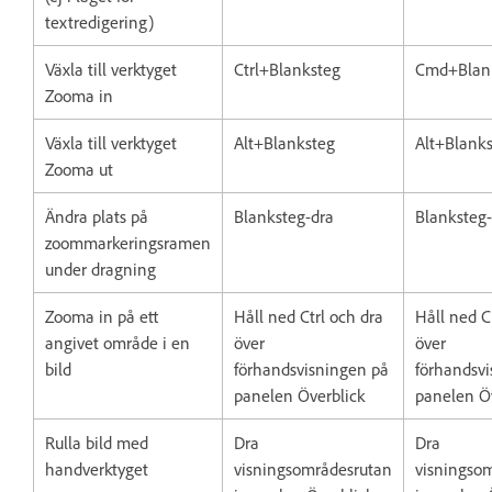
textredigering)
Växla till verktyget
Ctrl+Blanksteg
Cmd+Blan
Zooma in
Växla till verktyget
Alt+Blanksteg
Alt+Blank
Zooma ut
Ändra plats på
Blanksteg-dra
Blanksteg-
zoommarkeringsramen
under dragning
Zooma in på ett
Håll ned Ctrl och dra
Håll ned 
angivet område i en
över
över
bild
förhandsvisningen på
förhandsv
panelen Överblick
panelen Öv
Rulla bild med
Dra
Dra
handverktyget
visningsområdesrutan
visningso