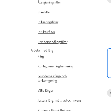
Återgivningsfilter
Skissfilter
Stiliseringsfilter
Strukturfilter
Pixelförvandlingsfilter
Arbeta med färg
Färg
Konfigurera färghantering
Grunderna i färg- och
tonkorrigering
Välja färger
Justera färg, mättnad och nyans
Korrigera färgskiftningar