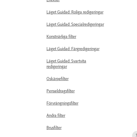
Läget Guidad: Roliga redigeringar
Läget Guidad: Specialredigeringar
Konstnärliga filter
Läget Guidad: Färgredigeringar
Läget Guidad: Svartvita
redigeringar
Oskärpefilter
Penseldragsfilter
Förvrängningsfilter
Andra filter
Brusfilter