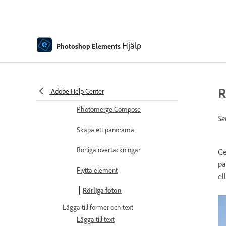
Omforma
Automatisk smart ton
Hjälp
Photoshop Elements
Omkomponering
Använda funktionsmakron för att
R
bearbeta foton
Adobe Help Center
Photomerge Compose
Se
Skapa ett panorama
Rörliga övertäckningar
Ge
pa
Flytta element
el
Rörliga foton
Lägga till former och text
Lägga till text