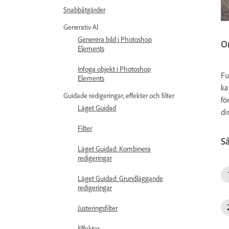
Snabbåtgärder
Generativ AI
Generera bild i Photoshop
O
Elements
Infoga objekt i Photoshop
Fu
Elements
ka
Guidade redigeringar, effekter och filter
fö
Läget Guidad
di
Filter
S
Läget Guidad: Kombinera
redigeringar
Läget Guidad: Grundläggande
redigeringar
Justeringsfilter
Effekter