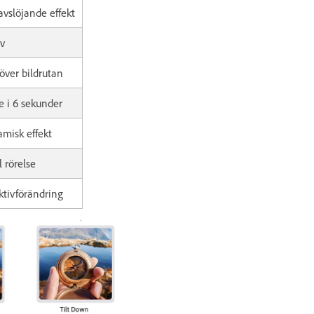
avslöjande effekt
iv
över bildrutan
e i 6 sekunder
amisk effekt
 rörelse
ektivförändring