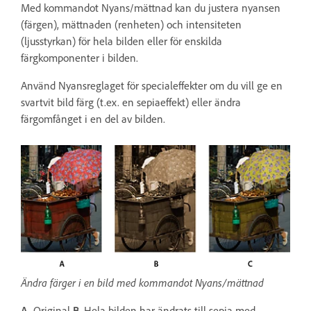
Med kommandot Nyans/mättnad kan du justera nyansen
(färgen), mättnaden (renheten) och intensiteten
(ljusstyrkan) för hela bilden eller för enskilda
färgkomponenter i bilden.
Använd Nyansreglaget för specialeffekter om du vill ge en
svartvit bild färg (t.ex. en sepiaeffekt) eller ändra
färgomfånget i en del av bilden.
Ändra färger i en bild med kommandot Nyans/mättnad
A.
Original
B.
Hela bilden har ändrats till sepia med