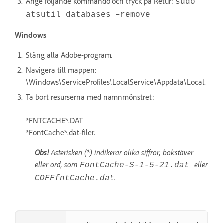
Ange följande kommando och tryck på Retur:
sudo
atsutil databases –remove
Windows
Stäng alla Adobe-program.
Navigera till mappen:
\Windows\ServiceProfiles\LocalService\Appdata\Local.
Ta bort resurserna med namnmönstret:
*FNTCACHE*.DAT
*FontCache*.dat-filer.
Obs!
Asterisken (*) indikerar olika siffror, bokstäver
eller ord, som
eller
FontCache-S-1-5-21.dat
.
COFFfntCache.dat