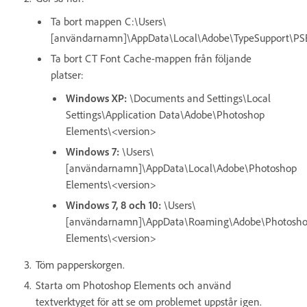
Ta bort mappen C:\Users\
[användarnamn]\AppData\Local\Adobe\TypeSupport\PS
Ta bort CT Font Cache-mappen från följande
platser:
Windows XP:
\Documents and Settings\Local
Settings\Application Data\Adobe\Photoshop
Elements\<version>
Windows 7:
\Users\
[användarnamn]\AppData\Local\Adobe\Photoshop
Elements\<version>
Windows 7, 8 och 10:
\Users\
[användar
namn]\AppData\Roaming\Adobe\Photosh
Elements\<version>
Töm papperskorgen.
Starta om Photoshop Elements och använd
textverktyget för att se om problemet uppstår igen.