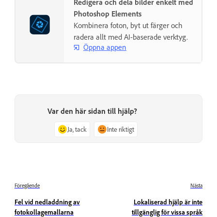
Redigera och dela bilder enkelt med
Photoshop Elements
Kombinera foton, byt ut färger och
radera allt med AI-baserade verktyg.
Öppna appen
Var den här sidan till hjälp?
Ja, tack
Inte riktigt
Föregående
Nästa
Fel vid nedladdning av
Lokaliserad hjälp är inte
fotokollagemallarna
tillgänglig för vissa språk