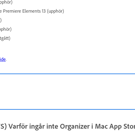
upphör)
e Premiere Elements 13 (upphör)
)
pphör)
gått)
ide
.
arför ingår inte Organizer i Mac App Sto