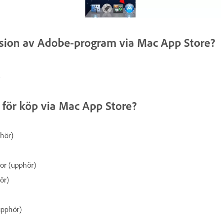
ersion av Adobe-program via Mac App Store?
.
a för köp via Mac App Store?
phör)
or (upphör)
ör)
upphör)