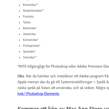
Kinesiska**
Nederländska**
Franska
Tyska
Italienska*
Japanska
Koreanska*
Portugisiska*
Spanska*
Svenska**
*INTE tillgängligt för Photoshop eller Adobe Premiere E
Obs
: När du hämtar och installerar ett Adobe-program fr
Apple-menyn ska du gå till Systeminställningar > Språk 
nästa språk på listan att användas, och så vidare. Några sy
tysk | Photoshop Elements
.
Kommer ett köp av Mac App Store-ve