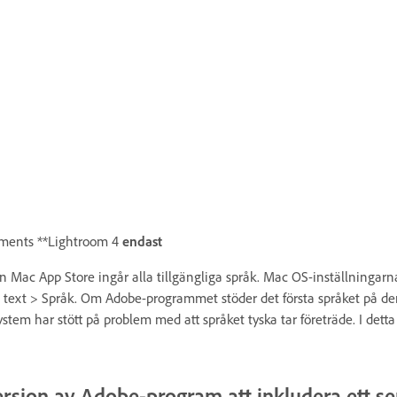
lements **Lightroom 4
endast
ån Mac App Store ingår alla tillgängliga språk. Mac OS-inställningar
& text > Språk. Om Adobe-programmet stöder det första språket på d
stem har stött på problem med att språket tyska tar företräde. I detta 
rsion av Adobe-program att inkludera ett 