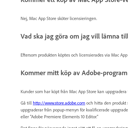
Nej, Mac App Store sköter licensieringen.
Vad ska jag göra om jag vill lämna t
Eftersom produkten
köptes
och licensierades via Mac App 
Kommer mitt köp av Adobe-program vi
Kunder som har köpt från Mac App Store kan uppgradera til
Gå till
http://www.store.adobe.com
och hitta den produkt s
uppgraderar från popup-menyn för kvalificerade uppgrader
eller "Adobe Premiere Elements 10 Editor."
Det finns för närvarande inget sätt att få en uppgradering