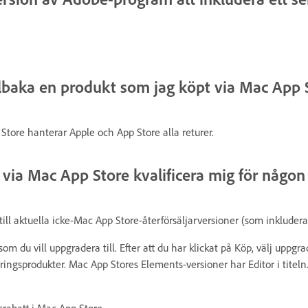
illbaka en produkt som jag köpt via Mac App 
Store hanterar Apple och App Store alla returer.
a Mac App Store kvalificera mig för någon
l aktuella icke-Mac App Store-återförsäljarversioner (som inkluderar O
om du vill uppgradera till. Efter att du har klickat på Köp, välj up
ingsprodukter. Mac App Stores Elements-versioner har Editor i titeln
srabatt i Mac App Store.