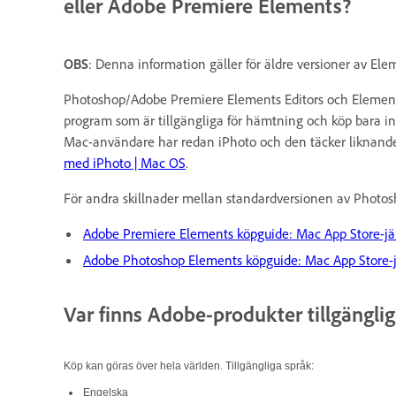
eller Adobe Premiere Elements?
OBS
: Denna information gäller för äldre versioner av Ele
Photoshop/Adobe Premiere Elements Editors och Elements O
program som är tillgängliga för hämtning och köp bara in
Mac-användare har redan iPhoto och den täcker liknand
med iPhoto | Mac OS
.
För andra skillnader mellan standardversionen av Photo
Adobe Premiere Elements köpguide: Mac App Store-jä
Adobe Photoshop Elements köpguide: Mac App Store-
Var finns Adobe-produkter tillgängli
Köp kan göras över hela världen. Tillgängliga språk:
Engelska