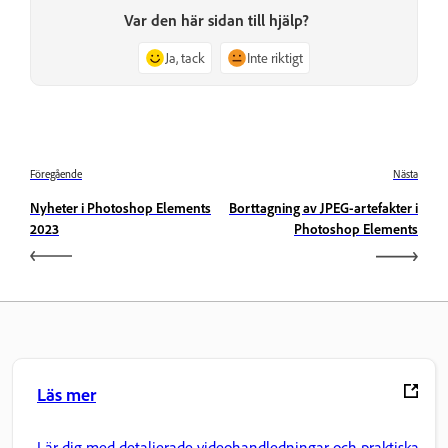
Var den här sidan till hjälp?
Ja, tack
Inte riktigt
Föregående
Nästa
Nyheter i Photoshop Elements
Borttagning av JPEG-artefakter i
2023
Photoshop Elements
Läs mer
Lär dig med detaljerade videohandledningar och praktiska