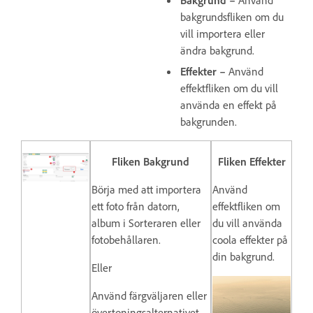
Bakgrund –
Använd
bakgrundsfliken om du
vill importera eller
ändra bakgrund.
Effekter –
Använd
effektfliken om du vill
använda en effekt på
bakgrunden.
Fliken Bakgrund
Fliken Effekter
Börja med att importera
Använd
ett foto från datorn,
effektfliken om
album i Sorteraren eller
du vill använda
fotobehållaren.
coola effekter på
din bakgrund.
Eller
Använd färgväljaren eller
övertoningsalternativet