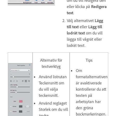
om du vill redigera den
eller klicka på
Redigera
text
.
Välj alternativet
Lägg
till text
eller
Lägg till
lodrät text
om du vill
lägga till vågrät eller
lodrät text.
Alternativ för
Tips
textverktyg
Om
Använd listrutan
formatalternativen
Teckensnitt
om
är avaktiverade
du vill välja
kontrollerar du att
teckensnitt.
texten på
arbetsytan har
Använd reglaget
den gröna
Storlek
om du vill
bockmarkeringen.
ändra