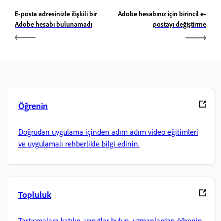
E-posta adresinizle ilişkili bir
Adobe hesabınız için birincil e-
Adobe hesabı bulunamadı
postayı değiştirme
Öğrenin
Doğrudan uygulama içinden adım adım video eğitimleri
ve uygulamalı rehberlikle bilgi edinin.
Topluluk
Tartışmalara katılın, yanıtlar bulun, uzmanlardan öğrenin