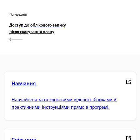
Попередній
Доступ до облікового запису
після скасування плану
Навчання
Навчайтеся за покроковими відеопосібниками й
практичними інструкціями прямо в програмі.
Спільнота